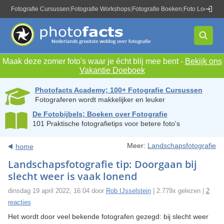
Fotografie Cursussen
|
Fotografie Workshops
|
Fotografie Boeken
|
Foto Locaties
|
Maak deze zomer foto's waar je écht blij mee bent -
Bekijk ons
Vakantie Doeboek
Photofacts Academy; 100+ Fotografie Cursussen
Fotograferen wordt makkelijker en leuker
De Fotobijbels; Boeken over Fotografie
101 Praktische fotografietips voor betere foto's
Meer:
Landschapsfotografie
home
Landschapsfotografie tip: Doorgaan bij
slecht weer is vaak lonend
dinsdag 19 april 2022, 16:04 door
Rob IJsselstein
| 2.779x gelezen |
2
reacties
Het wordt door veel bekende fotografen gezegd: bij slecht weer