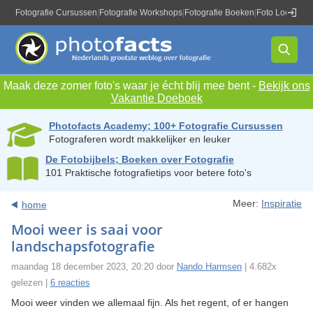
Fotografie Cursussen
|
Fotografie Workshops
|
Fotografie Boeken
|
Foto Locaties
|
Maak deze zomer foto's waar je écht blij mee bent -
Bekijk ons
Vakantie Doeboek
Photofacts Academy; 100+ Fotografie Cursussen
Fotograferen wordt makkelijker en leuker
De Fotobijbels; Boeken over Fotografie
101 Praktische fotografietips voor betere foto's
Meer:
Inspiratie
home
Mooi weer is saai voor
landschapsfotografie
maandag 18 december 2023, 20:20 door
Nando Harmsen
| 4.682x
gelezen |
6 reacties
Mooi weer vinden we allemaal fijn. Als het regent, of er hangen