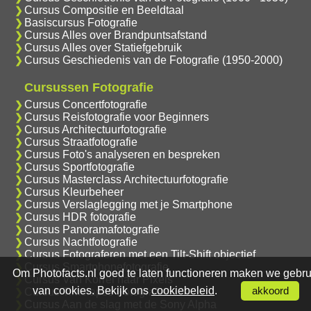
Cursus Compositie en Beeldtaal
Basiscursus Fotografie
Cursus Alles over Brandpuntsafstand
Cursus Alles over Statiefgebruik
Cursus Geschiedenis van de Fotografie (1950-2000)
Cursussen Fotografie
Cursus Concertfotografie
Cursus Reisfotografie voor Beginners
Cursus Architectuurfotografie
Cursus Straatfotografie
Cursus Foto's analyseren en bespreken
Cursus Sportfotografie
Cursus Masterclass Architectuurfotografie
Cursus Kleurbeheer
Cursus Verslaglegging met je Smartphone
Cursus HDR fotografie
Cursus Panoramafotografie
Cursus Nachtfotografie
Cursus Fotograferen met een Tilt-Shift objectief
Cursus Smartphonefotografie
Om Photofacts.nl goed te laten functioneren maken we gebru
Cursus Van Korrel naar Pixels
van cookies. Bekijk ons
cookiebeleid
.
akkoord
Cursus Timelapse Fotografie
Cursus Aan de slag met de Sony Alpha