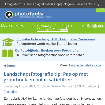
Fotografie Cursussen
|
Fotografie Workshops
|
Fotografie Boeken
|
Foto Locaties
|
Maak deze zomer foto's waar je écht blij mee bent -
Bekijk ons
Vakantie Doeboek
Photofacts Academy; 100+ Fotografie Cursussen
Fotograferen wordt makkelijker en leuker
De Fotobijbels; Boeken over Fotografie
101 Praktische fotografietips voor betere foto's
Meer:
Landschapsfotografie
home
Landschapsfotografie tip: Pas op met
groothoek en polarisatiefilters
donderdag 17 juni 2021, 20:10 door
Nando Harmsen
| 4.974x gelezen |
2 reacties
Een polarisatiefilter kan je landschapsfoto een heerlijk contrast en
warme kleuren geven. Het zorgt ook voor minder reflecties en