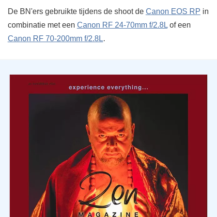
De BN'ers gebruikte tijdens de shoot de
Canon EOS RP
in
combinatie met een
Canon RF 24-70mm f/2.8L
of een
Canon RF 70-200mm f/2.8L
.