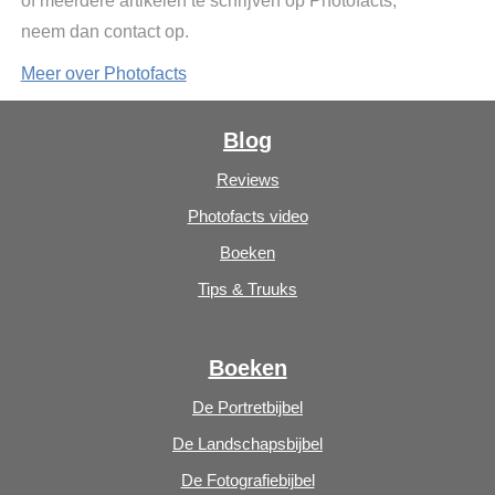
of meerdere artikelen te schrijven op Photofacts,
neem dan contact op.
Meer over Photofacts
Blog
Reviews
Photofacts video
Boeken
Tips & Truuks
Boeken
De Portretbijbel
De Landschapsbijbel
De Fotografiebijbel