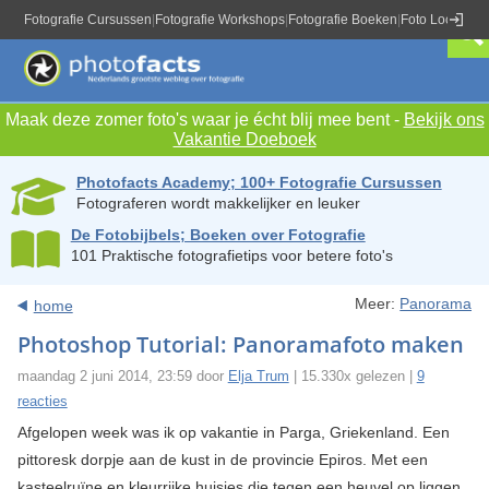
Fotografie Cursussen
|
Fotografie Workshops
|
Fotografie Boeken
|
Foto Locaties
|
Maak deze zomer foto's waar je écht blij mee bent -
Bekijk ons
Vakantie Doeboek
Photofacts Academy; 100+ Fotografie Cursussen
Fotograferen wordt makkelijker en leuker
De Fotobijbels; Boeken over Fotografie
101 Praktische fotografietips voor betere foto's
Meer:
Panorama
home
Photoshop Tutorial: Panoramafoto maken
maandag 2 juni 2014, 23:59 door
Elja Trum
| 15.330x gelezen |
9
reacties
Afgelopen week was ik op vakantie in Parga, Griekenland. Een
pittoresk dorpje aan de kust in de provincie Epiros. Met een
kasteelruïne en kleurrijke huisjes die tegen een heuvel op liggen