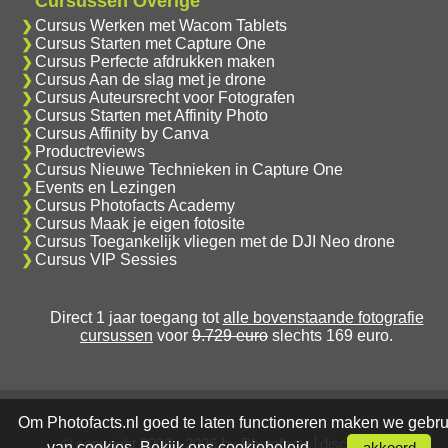
Cursussen Overige
Cursus Werken met Wacom Tablets
Cursus Starten met Capture One
Cursus Perfecte afdrukken maken
Cursus Aan de slag met je drone
Cursus Auteursrecht voor Fotografen
Cursus Starten met Affinity Photo
Cursus Affinity by Canva
Productreviews
Cursus Nieuwe Technieken in Capture One
Events en Lezingen
Cursus Photofacts Academy
Cursus Maak je eigen fotosite
Cursus Toegankelijk vliegen met de DJI Neo drone
Cursus VIP Sessies
Direct 1 jaar toegang tot
alle bovenstaande fotografie
cursussen
voor
9.729 euro
slechts 169 euro.
Om Photofacts.nl goed te laten functioneren maken we gebru
© copyright 2006 - 2026 by Photofacts
disclaimer
van cookies. Bekijk ons
cookiebeleid
.