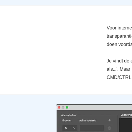
Voor intern
transparanti
doen voordat
Je vindt de
als...'. Maa
CMD/CTRL -