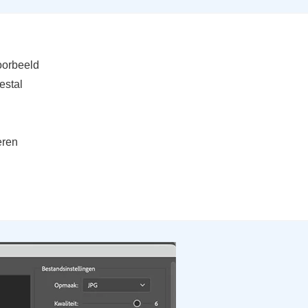
oorbeeld
estal
eren
: