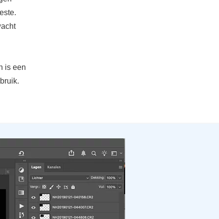
este.
wacht
n is een
bruik.