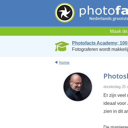
Maak dez
Photofacts Academy; 100
Fotograferen wordt makkelij
home
Photosh
donderdag 25 
Er zijn veel
ideaal voor 
zien in dit ar
De manieren