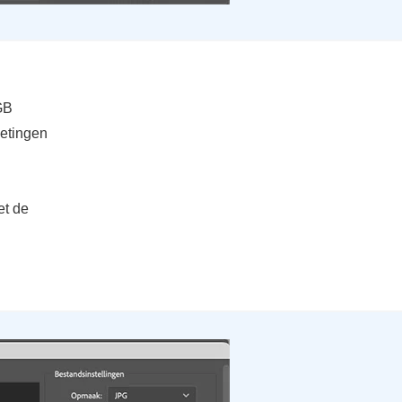
GB
metingen
et de