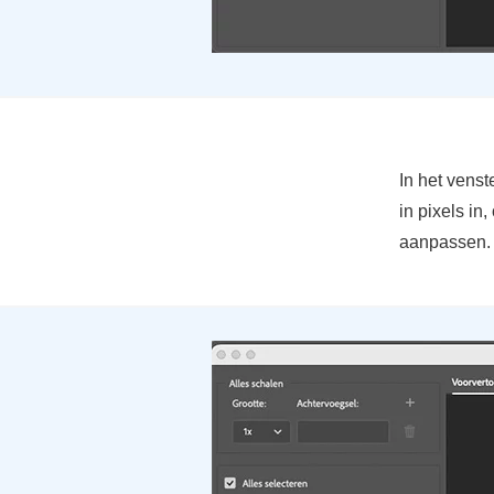
In het vens
in pixels i
aanpassen. M