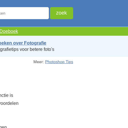
e Doeboek
oeken over Fotografie
grafietips voor betere foto's
Meer:
Photoshop Tips
ctie is
 voordelen
igen