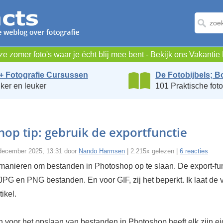
e zomer foto's waar je écht blij mee bent -
Bekijk ons Vakanti
+ Fotografie Cursussen
De Fotobijbels; B
ker en leuker
101 Praktische foto
op tip: gebruik de exportfunctie
december 2025, 13:31 door
Nando Harmsen
| 2.215x gelezen |
6 reacties
 manieren om bestanden in Photoshop op te slaan. De export-fun
JPG en PNG bestanden. En voor GIF, zij het beperkt. Ik laat de
tikel.
 voor het opslaan van bestanden in Photoshop heeft elk zijn e