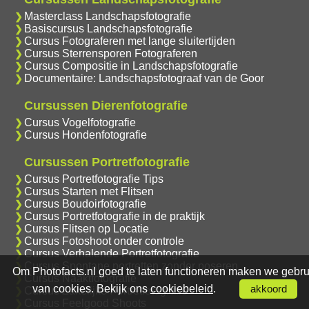
Masterclass Landschapsfotografie
Basiscursus Landschapsfotografie
Cursus Fotograferen met lange sluitertijden
Cursus Sterrensporen Fotograferen
Cursus Compositie in Landschapsfotografie
Documentaire: Landschapsfotograaf van de Goor
Cursussen Dierenfotografie
Cursus Vogelfotografie
Cursus Hondenfotografie
Cursussen Portretfotografie
Cursus Portretfotografie Tips
Cursus Starten met Flitsen
Cursus Boudoirfotografie
Cursus Portretfotografie in de praktijk
Cursus Flitsen op Locatie
Cursus Fotoshoot onder controle
Cursus Verhalende Portretfotografie
Cursus Spontane portretten zonder poseren
Om Photofacts.nl goed te laten functioneren maken we gebru
Cursus Naaktfotografie
van cookies. Bekijk ons
cookiebeleid
.
akkoord
Cursus Zakelijke Portretfotografie
Cursus Feelgood Shoots