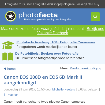
Fotografie Cursussen
|
Fotografie Workshops
|
Fotografie Boeken
|
Foto Locaties
|
Maak deze zomer foto's waar je écht blij mee bent -
Bekijk ons
Vakantie Doeboek
Photofacts Academy; 100+ Fotografie Cursussen
Fotograferen wordt makkelijker en leuker
De Fotobijbels; Boeken over Fotografie
101 Praktische fotografietips voor betere foto's
Meer:
Productaankondiging
home
Canon EOS 200D en EOS 6D Mark II
aangekondigd
donderdag 29 juni 2017, 10:50 door
Michelle Peeters
| 5.685x gelezen |
11 reacties
Canon heeft vanochtend twee nieuwe Canon camera's