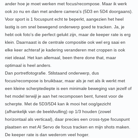
ander hoe je moet werken met focus/recompose. Maar ik werk
ook zo nu en dan met andere camera's (5D3 en 5D4 doorgaans).
Voor sport is 1 focuspunt echt te beperkt, aangezien het heel
lastig is om snel bewegend onderwerp goed te tracken. Ja, je
hebt ook foto's die perfect gelukt zijn, maar de keeper rate is erg
klein. Daarnaast is de centrale compositie ook wel erg saai en
elke keer achteraf je kadering veranderen met croppen is ook
niet ideaal. Het kan allemaal, been there done that, maar
optimaal is heel anders.
Dan portretfotografie. Stilstaand onderwerp, dus
focus/recompose is bruikbaar, maar als je net als ik werkt met
een kleine scherptediepte is een minimale beweging van jezelf of
het model terwijl je aan het recomposen bent, funest voor de
scherpte. Met de 5D3/5D4 kan ik mooi het oog/gezicht
(afhankelijk van de beeldvulling) op 1/3 houden (zowel
horizontaal als verticaal), daar precies een cross-type focuspunt
plaatsen en met AI Servo de focus tracken en mijn shots maken.
De keeper rate is dan wederom veel hoger.