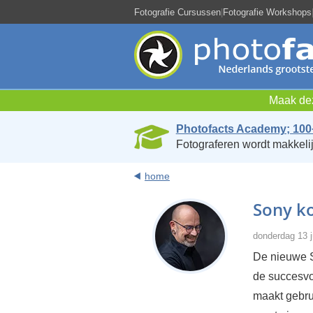
Fotografie Cursussen
|
Fotografie Workshops
Maak dez
Photofacts Academy; 100
Fotograferen wordt makkelij
home
Sony ko
donderdag 13 j
De nieuwe S
de succesvo
maakt gebrui