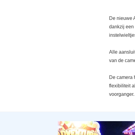
De nieuwe A6
dankzij een
instelwielt
Alle aanslui
van de came
De camera h
flexibilitei
voorganger.