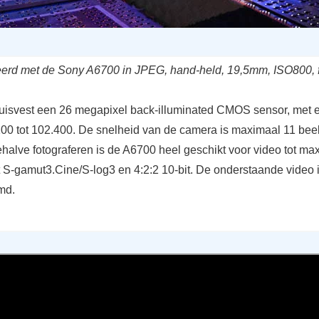
eerd met de Sony A6700 in JPEG, hand-held, 19,5mm, ISO800, f
isvest een 26 megapixel back-illuminated CMOS sensor, met 
100 tot 102.400. De snelheid van de camera is maximaal 11 bee
halve fotograferen is de A6700 heel geschikt voor video tot ma
t S-gamut3.Cine/S-log3 en 4:2:2 10-bit. De onderstaande video 
md.