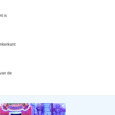
t is
inkerkant
 van de