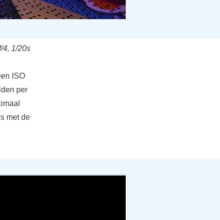
/4, 1/20s
een ISO
lden per
ximaal
is met de