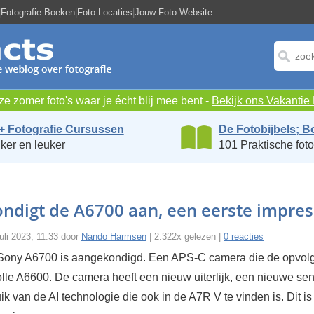
|
Fotografie Boeken
|
Foto Locaties
|
Jouw Foto Website
e zomer foto's waar je écht blij mee bent -
Bekijk ons Vakanti
+ Fotografie Cursussen
De Fotobijbels; B
ker en leuker
101 Praktische foto
ndigt de A6700 aan, een eerste impres
uli 2023, 11:33 door
Nando Harmsen
| 2.322x gelezen |
0 reacties
ony A6700 is aangekondigd. Een APS-C camera die de opvolg
lle A6600. De camera heeft een nieuw uiterlijk, een nieuwe sen
k van de AI technologie die ook in de A7R V te vinden is. Dit is