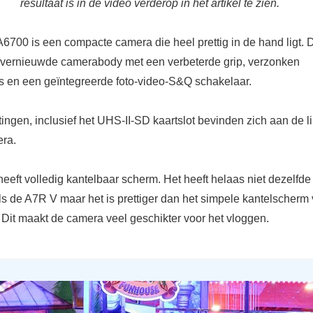
resultaat is in de video verderop in het artikel te zien.
700 is een compacte camera die heel prettig in de hand ligt. Di
 vernieuwde camerabody met een verbeterde grip, verzonken
jes en een geïntegreerde foto-video-S&Q schakelaar.
tingen, inclusief het UHS-II-SD kaartslot bevinden zich aan de l
ra.
eeft volledig kantelbaar scherm. Het heeft helaas niet dezelfde
t als de A7R V maar het is prettiger dan het simpele kantelscherm
 Dit maakt de camera veel geschikter voor het vloggen.