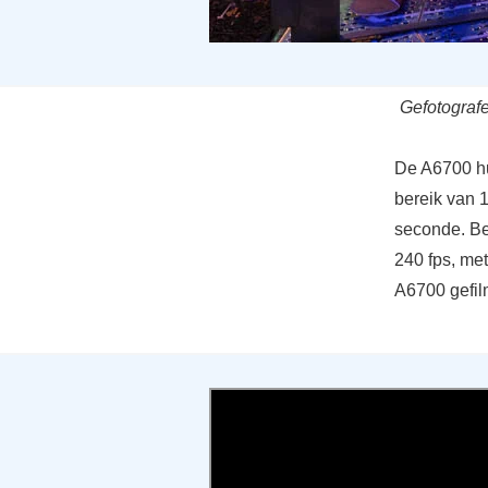
Gefotograf
De A6700 hu
bereik van 
seconde. Be
240 fps, me
A6700 gefil