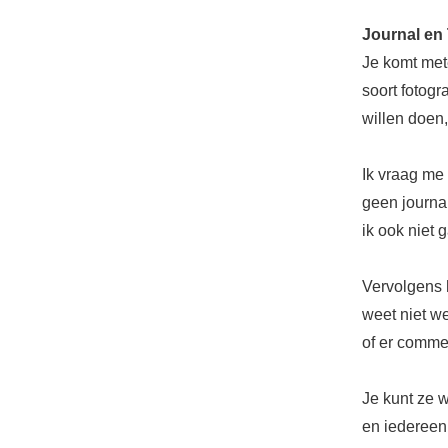
Journal en
Je komt mete
soort fotogr
willen doen,
Ik vraag me 
geen journal
ik ook niet 
Vervolgens h
weet niet we
of er commen
Je kunt ze w
en iedereen