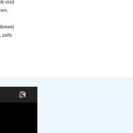
ik vind
men.
tbreekt
 zelfs