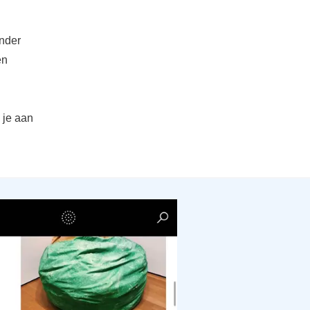
onder
en
 je aan