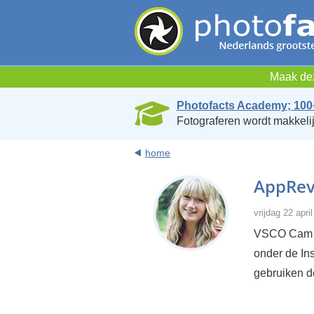
Maak dez
Photofacts Academy; 100
Fotograferen wordt makkelij
home
AppRev
vrijdag 22 apri
VSCO Cam is
onder de In
gebruiken de