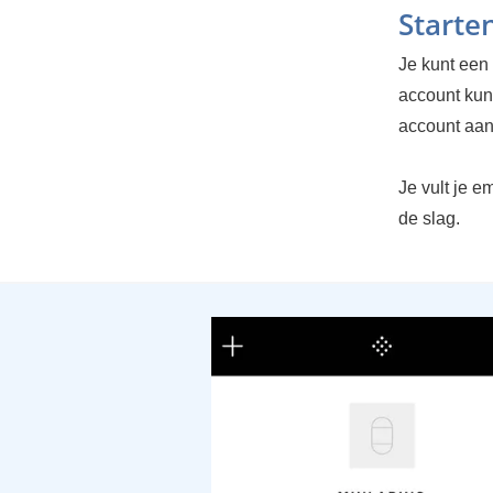
Starte
Je kunt een
account kun 
account aan
Je vult je e
de slag.