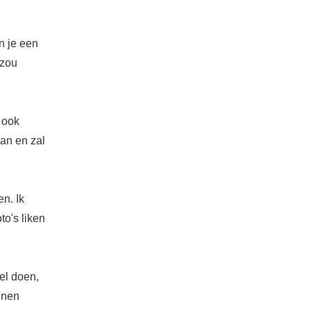
n je een
 zou
 ook
aan en zal
en. Ik
to's liken
el doen,
nnen