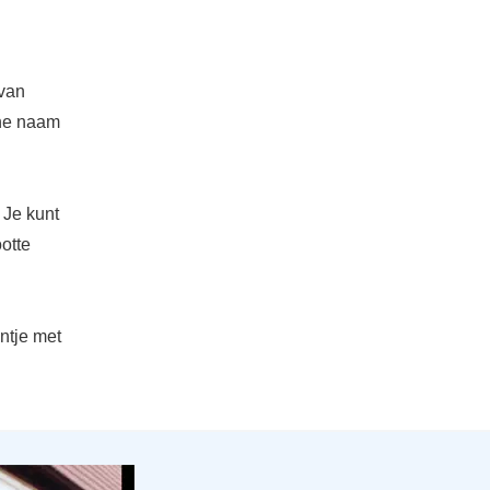
van
che naam
 Je kunt
otte
ontje met