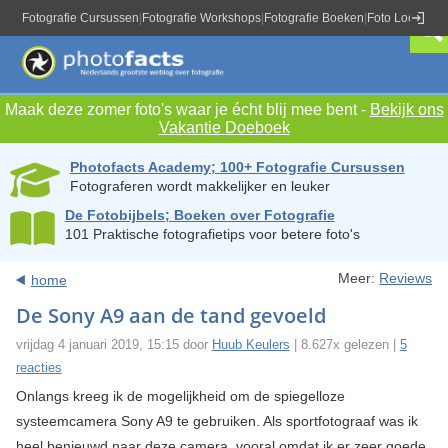
Fotografie Cursussen
|
Fotografie Workshops
|
Fotografie Boeken
|
Foto Locaties
|
Maak deze zomer foto's waar je écht blij mee bent -
Bekijk ons
Vakantie Doeboek
Photofacts Academy; 100+ Fotografie Cursussen
Fotograferen wordt makkelijker en leuker
De Fotobijbels; Boeken over Fotografie
101 Praktische fotografietips voor betere foto's
Meer:
Reviews
home
De Sony A9 aan de tand gevoeld
vrijdag 4 januari 2019, 15:15 door
Huub Keulers
| 8.627x gelezen |
5
reacties
Onlangs kreeg ik de mogelijkheid om de spiegelloze
systeemcamera Sony A9 te gebruiken. Als sportfotograaf was ik
heel benieuwd naar deze camera, vooral omdat ik er zeer goede