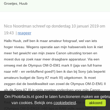
Groetjes, Huub
Nico Noordman schreef op donderdag 10 januari 2019 om
19:43 |
reageer
Hallo Huub, zelf ben ik maar amateur fotograaf, wel van iets
hoger niveau. Wegens operatie aan mijn halswervels kon ik niet
meer het gewicht van mijn zware Canon uitrusting torsen en
moest dus op zoek naar meer draagbare apparatuur. Via een
omweg met de Olympus OM-D-EM1 mark II (jaja van full frame
naar mft! - en verbluffend goed!!) ben ik dan bij Sony (als beperkt
amateurs budget de Sony A7 mark III) uitgekomen. Ik moet
zeggen dat de beeldkwaliteit van zowel de Olympus OM-D-EM1 II
als de Sony A7 III in niets moeten onderdoen voor mijn Canon
EOS 5DIII, zelfs de ruis bij de Olympus is prima onder controle!.
Om Photofacts.nl goed te laten functioneren maken we gebru
Kwa snelheid kan Canon en Nikon hier een puntje aan zuigen
van cookies. Bekijk ons
cookiebeleid
.
akkoord
(Olympus OM-D-EM1II ->60 bps in RAW volle resolutie!!) en