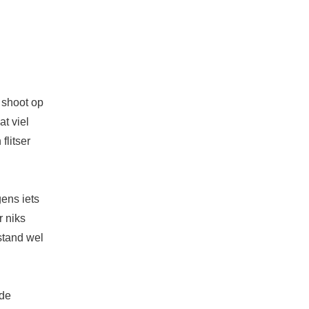
 shoot op
at viel
flitser
ens iets
r niks
-stand wel
 de