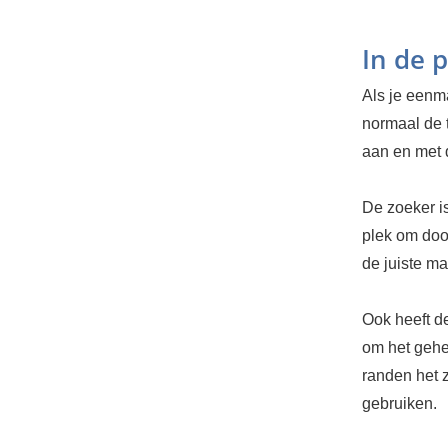
In de p
Als je eenma
normaal de 
aan en met 
De zoeker i
plek om doo
de juiste ma
Ook heeft de
om het gehel
randen het z
gebruiken.