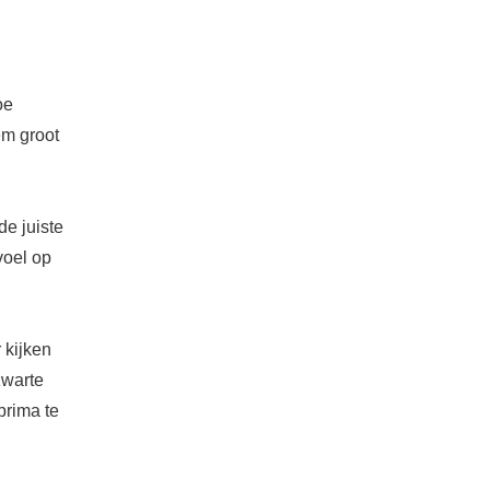
oe
em groot
e juiste
voel op
 kijken
zwarte
prima te