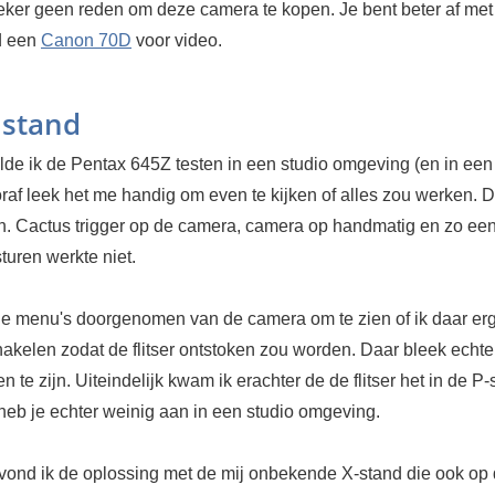
eker geen reden om deze camera te kopen. Je bent beter af met
d een
Canon 70D
voor video.
 stand
ilde ik de Pentax 645Z testen in een studio omgeving (en in een
oraf leek het me handig om even te kijken of alles zou werken. D
n. Cactus trigger op de camera, camera op handmatig en zo een 
turen werkte niet.
de menu's doorgenomen van de camera om te zien of ik daar erg
akelen zodat de flitser ontstoken zou worden. Daar bleek echte
en te zijn. Uiteindelijk kwam ik erachter de de flitser het in de P
heb je echter weinig aan in een studio omgeving.
k vond ik de oplossing met de mij onbekende X-stand die ook op