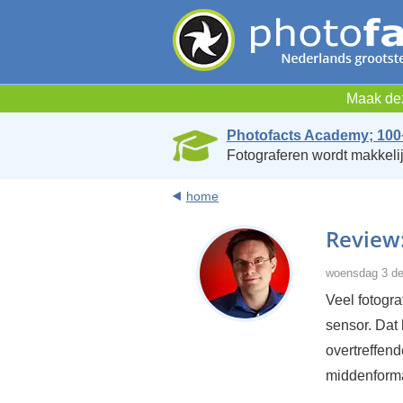
Maak dez
Photofacts Academy; 100
Fotograferen wordt makkelij
home
Review
woensdag 3 de
Veel fotogra
sensor. Dat 
overtreffen
middenforma