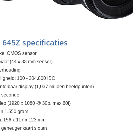
 645Z specificaties
ixel CMOS sensor
maat (44 x 33 mm sensor)
verhouding
ligheid: 100 - 204.800 ISO
antelbaar display (1,037 miljoen beeldpunten)
er seconde
ideo (1920 x 1080 @ 30p, max 60i)
an 1.550 gram
n: 156 x 117 x 123 mm
 geheugenkaart sloten