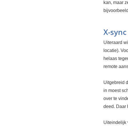
kan, maar z
bijvoorbeel
X-sync
Uiteraard w
locatie). Vo
helaas tege
remote aans
Uitgebreid 
in moest sch
over te vind
deed. Daar 
Uiteindelij