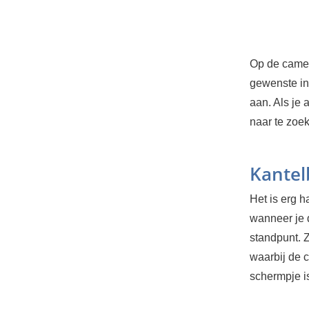
Op de camer
gewenste in
aan. Als je
naar te zoek
Kantel
Het is erg 
wanneer je d
standpunt. Z
waarbij de 
schermpje is