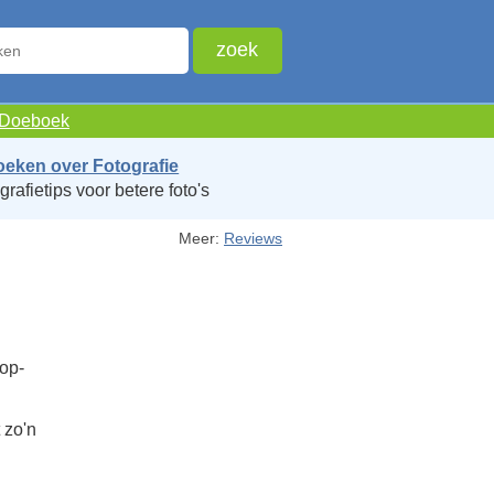
e Doeboek
oeken over Fotografie
grafietips voor betere foto's
Meer:
Reviews
rop-
 zo'n