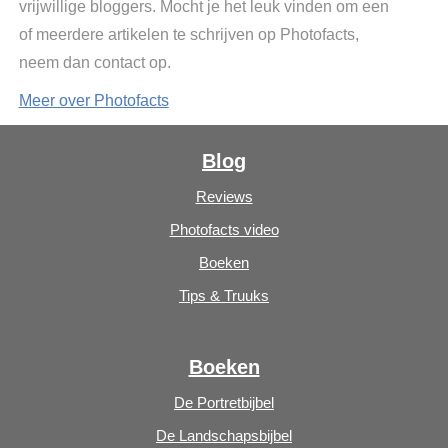
vrijwillige bloggers. Mocht je het leuk vinden om een
of meerdere artikelen te schrijven op Photofacts,
neem dan contact op.
Meer over Photofacts
Blog
Reviews
Photofacts video
Boeken
Tips & Truuks
Boeken
De Portretbijbel
De Landschapsbijbel