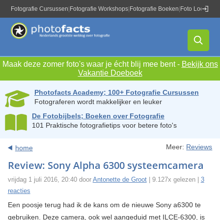
Fotografie Cursussen
|
Fotografie Workshops
|
Fotografie Boeken
|
Foto Locaties
|
Maak deze zomer foto's waar je écht blij mee bent -
Bekijk ons
Vakantie Doeboek
Photofacts Academy; 100+ Fotografie Cursussen
Fotograferen wordt makkelijker en leuker
De Fotobijbels; Boeken over Fotografie
101 Praktische fotografietips voor betere foto's
Meer:
Reviews
home
Review: Sony Alpha 6300 systeemcamera
vrijdag 1 juli 2016, 20:40 door
Antonette de Groot
| 9.127x gelezen |
3
reacties
Een poosje terug had ik de kans om de nieuwe Sony a6300 te
gebruiken. Deze camera, ook wel aangeduid met ILCE-6300, is