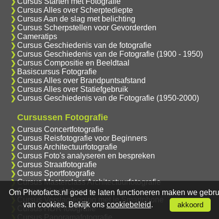
Cursus Starten met Fotografie
Cursus Alles over Scherptediepte
Cursus Aan de slag met belichting
Cursus Scherpstellen voor Gevorderden
Cameratips
Cursus Geschiedenis van de fotografie
Cursus Geschiedenis van de Fotografie (1900 - 1950)
Cursus Compositie en Beeldtaal
Basiscursus Fotografie
Cursus Alles over Brandpuntsafstand
Cursus Alles over Statiefgebruik
Cursus Geschiedenis van de Fotografie (1950-2000)
Cursussen Fotografie
Cursus Concertfotografie
Cursus Reisfotografie voor Beginners
Cursus Architectuurfotografie
Cursus Foto's analyseren en bespreken
Cursus Straatfotografie
Cursus Sportfotografie
Cursus Masterclass Architectuurfotografie
Cursus Kleurbeheer
Om Photofacts.nl goed te laten functioneren maken we gebru
Cursus Verslaglegging met je Smartphone
van cookies. Bekijk ons
cookiebeleid
.
akkoord
Cursus HDR fotografie
Cursus Panoramafotografie