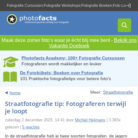
Fotografie Cursussen
|
Fotografie Workshops
|
Fotografie Boeken
|
Foto Locaties
|
Maak deze zomer foto's waar je écht blij mee bent -
Bekijk ons
Vakantie Doeboek
Photofacts Academy; 100+ Fotografie Cursussen
Fotograferen wordt makkelijker en leuker
De Fotobijbels; Boeken over Fotografie
101 Praktische fotografietips voor betere foto's
Meer:
Straatfotografie
home
Straatfotografie tip: Fotograferen terwijl
je loopt
zaterdag 2 december 2023, 14:41 door
Michiel Heijmans
| 3.383x
gelezen |
5 reacties
In de straatfotografie heb je twee soorten fotografen, de jagers