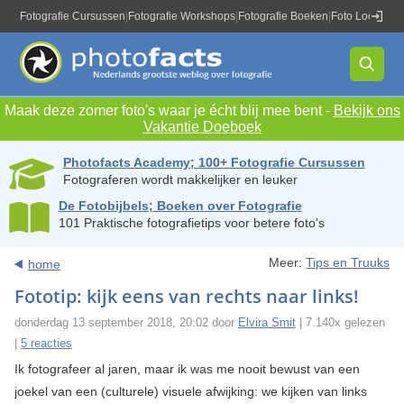
Fotografie Cursussen
|
Fotografie Workshops
|
Fotografie Boeken
|
Foto Locaties
|
Maak deze zomer foto's waar je écht blij mee bent -
Bekijk ons
Vakantie Doeboek
Photofacts Academy; 100+ Fotografie Cursussen
Fotograferen wordt makkelijker en leuker
De Fotobijbels; Boeken over Fotografie
101 Praktische fotografietips voor betere foto's
Meer:
Tips en Truuks
home
Fototip: kijk eens van rechts naar links!
donderdag 13 september 2018, 20:02 door
Elvira Smit
| 7.140x gelezen
|
5 reacties
Ik fotografeer al jaren, maar ik was me nooit bewust van een
joekel van een (culturele) visuele afwijking: we kijken van links