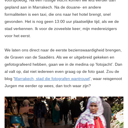
voorspoedig. Na een rustige vlucht komen we iets eerder dan
gepland aan in Marrakech. Na de douane- en andere
formaliteiten is een taxi, die ons naar het hotel brengt, snel
gevonden. Het is nog geen 13:00 uur plaatselijke tijd, als we de
stad verkennen. Ik voor de zoveelste keer; mijn medereizigers
voor het eerst.
We laten ons direct naar de eerste bezienswaardigheid brengen,
de Graven van de Saadiërs. Als we er uitgebreid gekeken en
gefotografeerd hebben, gaan we in de medina op 'fotojacht'. Dan
al valt op, dat niet iedereen even graag op de foto gaat. Zou de
blog '
Marrakech, stad die fotografen wantrouwt
', waar reisgenoot
Jurgen me eerder op wees, dan toch waar zijn?