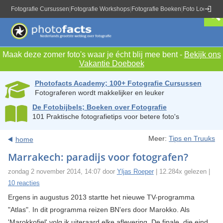
Fotografie Cursussen
|
Fotografie Workshops
|
Fotografie Boeken
|
Foto Locaties
|
Maak deze zomer foto's waar je écht blij mee bent -
Bekijk ons
Vakantie Doeboek
Photofacts Academy; 100+ Fotografie Cursussen
Fotograferen wordt makkelijker en leuker
De Fotobijbels; Boeken over Fotografie
101 Praktische fotografietips voor betere foto's
Meer:
Tips en Truuks
home
Marrakech: paradijs voor fotografen?
zondag 2 november 2014, 14:07 door
Yljas Roeper
| 12.284x gelezen |
10 reacties
Ergens in augustus 2013 startte het nieuwe TV-programma
"Atlas". In dit programma reizen BN'ers door Marokko. Als
'Marokkofiel' volg ik uiteraard elke aflevering. De finale, die eind