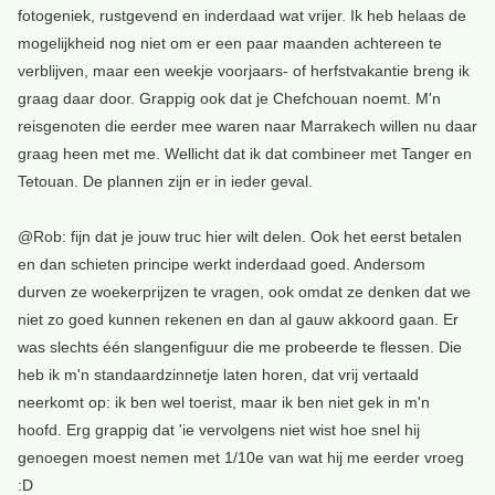
fotogeniek, rustgevend en inderdaad wat vrijer. Ik heb helaas de
mogelijkheid nog niet om er een paar maanden achtereen te
verblijven, maar een weekje voorjaars- of herfstvakantie breng ik
graag daar door. Grappig ook dat je Chefchouan noemt. M'n
reisgenoten die eerder mee waren naar Marrakech willen nu daar
graag heen met me. Wellicht dat ik dat combineer met Tanger en
Tetouan. De plannen zijn er in ieder geval.
@Rob: fijn dat je jouw truc hier wilt delen. Ook het eerst betalen
en dan schieten principe werkt inderdaad goed. Andersom
durven ze woekerprijzen te vragen, ook omdat ze denken dat we
niet zo goed kunnen rekenen en dan al gauw akkoord gaan. Er
was slechts één slangenfiguur die me probeerde te flessen. Die
heb ik m'n standaardzinnetje laten horen, dat vrij vertaald
neerkomt op: ik ben wel toerist, maar ik ben niet gek in m'n
hoofd. Erg grappig dat 'ie vervolgens niet wist hoe snel hij
genoegen moest nemen met 1/10e van wat hij me eerder vroeg
:D