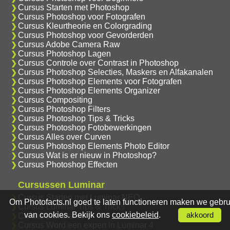
Cursus Starten met Photoshop
Cursus Photoshop voor Fotografen
Cursus Kleurtheorie en Colorgrading
Cursus Photoshop voor Gevorderden
Cursus Adobe Camera Raw
Cursus Photoshop Lagen
Cursus Controle over Contrast in Photoshop
Cursus Photoshop Selecties, Maskers en Alfakanalen
Cursus Photoshop Elements voor Fotografen
Cursus Photoshop Elements Organizer
Cursus Compositing
Cursus Photoshop Filters
Cursus Photoshop Tips & Tricks
Cursus Photoshop Fotobewerkingen
Cursus Alles over Curven
Cursus Photoshop Elements Photo Editor
Cursus Wat is er nieuw in Photoshop?
Cursus Photoshop Effecten
Cursussen Luminar
Cursus Starten met Luminar NEO
Om Photofacts.nl goed te laten functioneren maken we gebru
Cursus Luminar Tips & Tricks
van cookies. Bekijk ons
cookiebeleid
.
akkoord
Cursus Luminar AI
Cursus Word een expert in Luminar 4