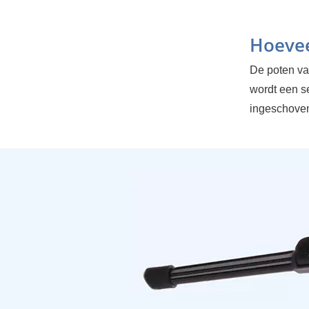
Hoevee
De poten van
wordt een s
ingeschoven