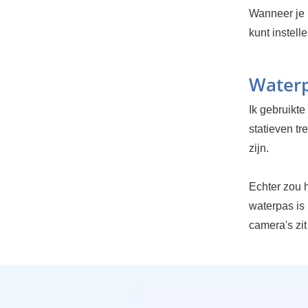
Wanneer je 
kunt instell
Water
Ik gebruikte
statieven tr
zijn.
Echter zou h
waterpas is
camera's zi