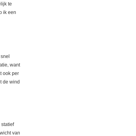
ijk te
b ik een
 snel
atie, want
at ook per
t de wind
statief
wicht van