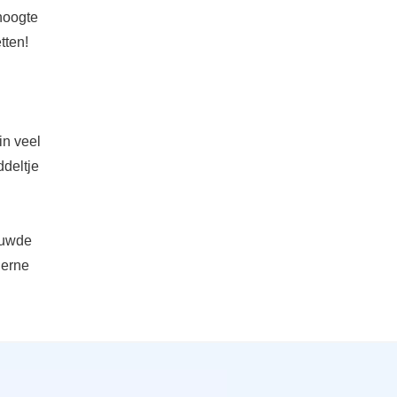
hoogte
tten!
in veel
ddeltje
bouwde
derne