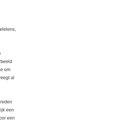
e
telelens,
e
rbeeld
de om
weegt al
e reden
ijk een
voor een