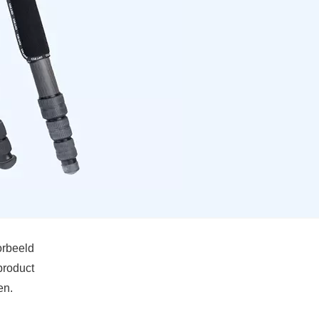
orbeeld
product
en.