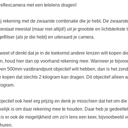
reflexcamera met een telelens dragen!
j rekening met de zwaarste combinatie die je hebt. De zwaarst
estaat meestal (maar niet altijd!) uit je grootste en lichtsterkste 
eflitser (als je die hebt) en uiteraard je camera.
eet of denkt dat je in de toekomst andere lenzen wilt kopen di
jn, houd hier dan op voorhand rekening mee. Wanneer je bijvoo
een 500mm vastbrandpunt objectief wilt hebben, dan is het zon
te kopen dat slechts 2 kilogram kan dragen. Dit objectief alleen 
ilogram.
bjectief ook heel erg prijzig en denk je misschien dat het om di
kelijk is om daar rekening mee te houden. Daar heb je gedeeltel
 is er ook de mogelijkheid om zo'n lens een keer, bijvoorbeeld 
 huren.