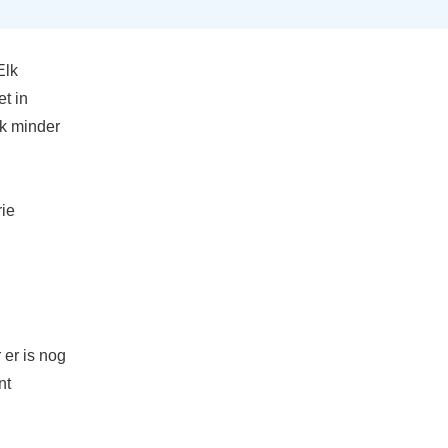
Elk
t in
ok minder
rie
 er is nog
nt