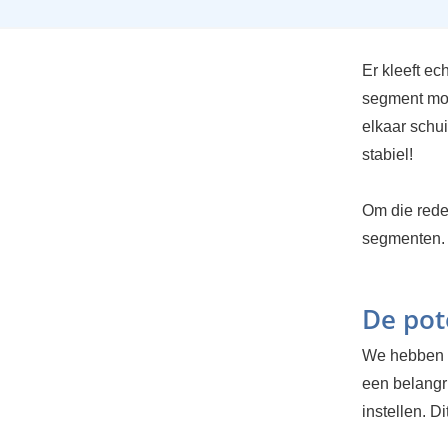
Er kleeft e
segment moet
elkaar schui
stabiel!
Om die reden
segmenten.
De pot
We hebben h
een belangri
instellen. Di