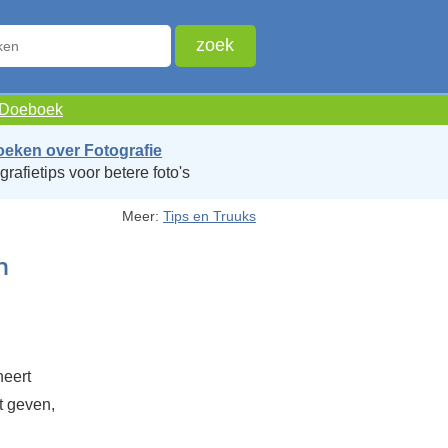
e Doeboek
oeken over Fotografie
grafietips voor betere foto's
Meer:
Tips en Truuks
n
neert
t geven,