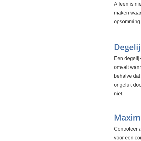
Alleen is nie
maken waar j
opsomming v
Degelij
Een degelijk,
omvalt wanne
behalve dat 
ongeluk doe
niet.
Maxima
Controleer a
voor een co