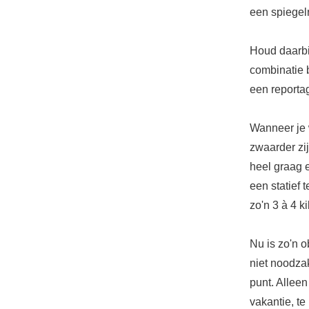
een spiegel
Houd daarbi
combinatie b
een reportag
Wanneer je w
zwaarder zi
heel graag 
een statief 
zo'n 3 à 4 k
Nu is zo'n o
niet noodza
punt. Alleen
vakantie, te