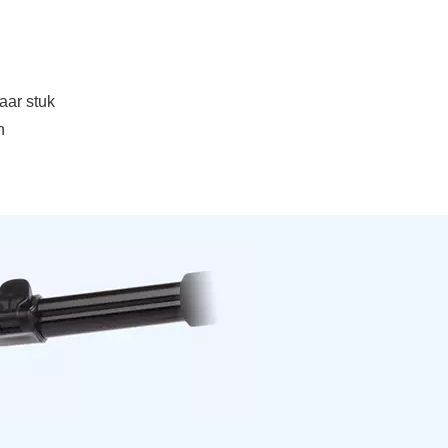
aar stuk
n