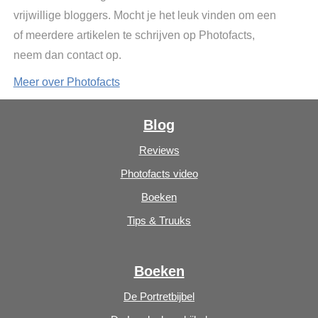
vrijwillige bloggers. Mocht je het leuk vinden om een
of meerdere artikelen te schrijven op Photofacts,
neem dan contact op.
Meer over Photofacts
Blog
Reviews
Photofacts video
Boeken
Tips & Truuks
Boeken
De Portretbijbel