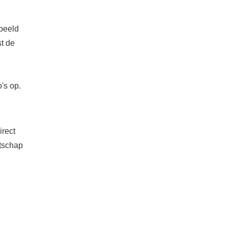
)beeld
st de
o's op.
irect
atschap