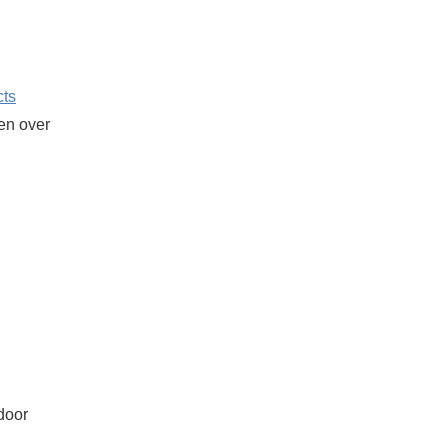
cts
ken over
door