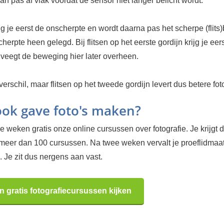
 dan pas af vlak voordat de sensor niet langer belicht wordt.
jg je eerst de onscherpte en wordt daarna pas het scherpe (flits
herpte heen gelegd. Bij flitsen op het eerste gordijn krijg je eer
 veegt de beweging hier later overheen.
verschil, maar flitsen op het tweede gordijn levert dus betere fot
 ook gave foto's maken?
 weken gratis onze online cursussen over fotografie. Je krijgt d
 meer dan 100 cursussen. Na twee weken vervalt je proeflidma
 Je zit dus nergens aan vast.
n gratis fotografiecursussen kijken