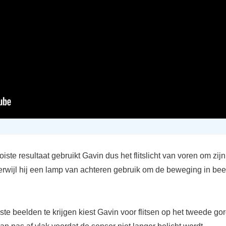
iste resultaat gebruikt Gavin dus het flitslicht van voren om zij
erwijl hij een lamp van achteren gebruik om de beweging in bee
e beelden te krijgen kiest Gavin voor flitsen op het tweede gor