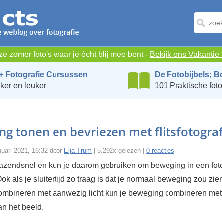
e zomer foto's waar je écht blij mee bent -
Bekijk ons Vakanti
+ Fotografie Cursussen
De Fotobijbels; B
ker en leuker
101 Praktische foto
g tonen en bevriezen met flitsfotograf
nuari 2021, 16:32 door
Elja Trum
| 5.292x gelezen |
0 reacties
s razendsnel en kun je daarom gebruiken om beweging in een foto
ok als je sluitertijd zo traag is dat je normaal beweging zou zie
e combineren met aanwezig licht kun je beweging combineren met
an het beeld.