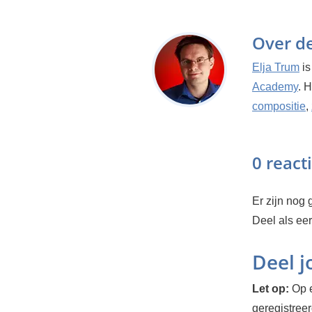
Over d
Elja Trum
is
Academy
. 
compositie
,
0 react
Er zijn nog g
Deel als ee
Deel 
Let op:
Op e
geregistree