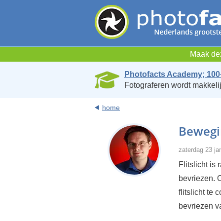
Maak dez
Photofacts Academy; 100
Fotograferen wordt makkelij
home
Bewegin
zaterdag 23 ja
Flitslicht i
bevriezen. O
flitslicht t
bevriezen v