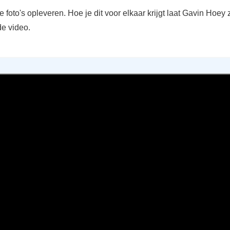
 foto's opleveren. Hoe je dit voor elkaar krijgt laat Gavin Hoey 
e video.