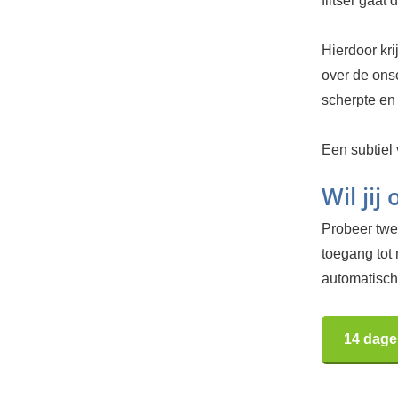
flitser gaat
Hierdoor kri
over de onsc
scherpte en
Een subtiel 
Wil jij
Probeer twee
toegang tot
automatisch.
14 dage