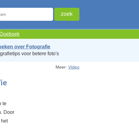
e Doeboek
oeken over Fotografie
grafietips voor betere foto's
Meer:
Video
ie
 te
n. Door
 het