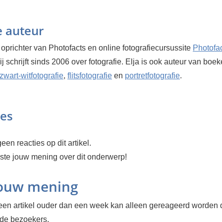
e auteur
 oprichter van Photofacts en online fotografiecursussite
Photofa
Hij schrijft sinds 2006 over fotografie. Elja is ook auteur van boe
zwart-witfotografie
,
flitsfotografie
en
portretfotografie
.
ies
een reacties op dit artikel.
rste jouw mening over dit onderwerp!
jouw mening
en artikel ouder dan een week kan alleen gereageerd worden 
rde bezoekers.