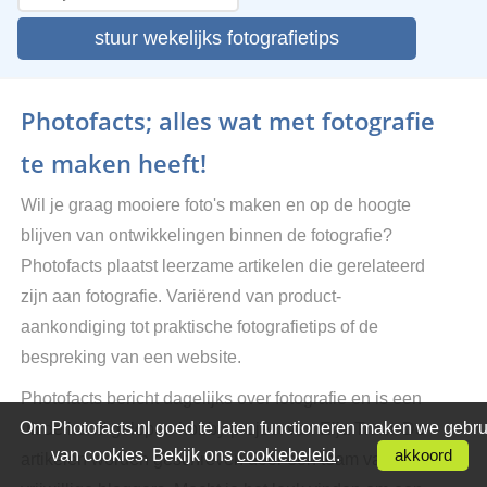
stuur wekelijks fotografietips
Photofacts; alles wat met fotografie
te maken heeft!
Wil je graag mooiere foto's maken en op de hoogte
blijven van ontwikkelingen binnen de fotografie?
Photofacts plaatst leerzame artikelen die gerelateerd
zijn aan fotografie. Variërend van product-
aankondiging tot praktische fotografietips of de
bespreking van een website.
Photofacts bericht dagelijks over fotografie en is een
Om Photofacts.nl goed te laten functioneren maken we gebru
uit de hand gelopen hobby project van Elja Trum. De
van cookies. Bekijk ons
cookiebeleid
.
akkoord
artikelen worden geschreven door een team van