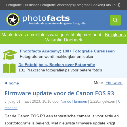
Fotografie Cursussen
|
Fotografie Workshops
|
Fotografie Boeken
|
Foto Locaties
|
Maak deze zomer foto's waar je écht blij mee bent -
Bekijk ons
Vakantie Doeboek
Photofacts Academy; 100+ Fotografie Cursussen
Fotograferen wordt makkelijker en leuker
De Fotobijbels; Boeken over Fotografie
101 Praktische fotografietips voor betere foto's
Meer:
Firmware
home
Firmware update voor de Canon EOS R3
vrijdag 31 maart 2023, 16:16 door
Nando Harmsen
| 2.228x gelezen |
0
reacties
Dat de Canon EOS R3 een fantastische camera is voor actie en
sportfotografie is bekend. Met nieuwste firmware update krijgt