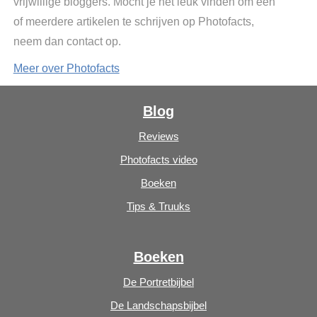
vrijwillige bloggers. Mocht je het leuk vinden om een
of meerdere artikelen te schrijven op Photofacts,
neem dan contact op.
Meer over Photofacts
Blog
Reviews
Photofacts video
Boeken
Tips & Truuks
Boeken
De Portretbijbel
De Landschapsbijbel