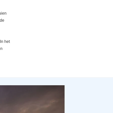
uien
nde
In het
in