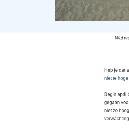
Wat wa
Heb je dat a
niet te hoge
Begin april
gegaan voor
niet zo hoog
verwachting