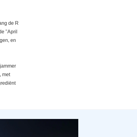
lang de R
de "April
egen, en
t jammer
, met
grediënt