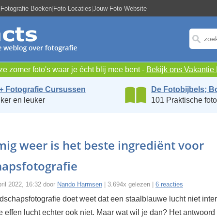
|
Fotografie Boeken
|
Foto Locaties
|
Jouw Foto Website
e zomer foto's waar je écht blij mee bent -
Bekijk ons Vakanti
+ Fotografie Cursussen
De Fotobijbels; B
ker en leuker
101 Praktische foto
ig weer is het beste ingrediënt voor
hapsfotografie
ril 2022, 16:32 door
Nando Harmsen
| 3.694x gelezen |
6 reacties
dschapsfotografie doet weet dat een staalblauwe lucht niet inte
ze effen lucht echter ook niet. Maar wat wil je dan? Het antwoord 