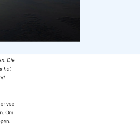
en. Die
r het
nd.
er veel
an. Om
open.