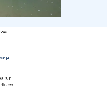
 hoge
dat je
aalkust
dit keer