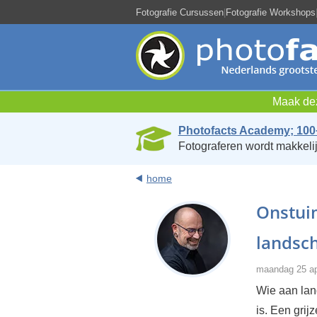
Fotografie Cursussen
|
Fotografie Workshops
Maak dez
Photofacts Academy; 100
Fotograferen wordt makkelij
home
Onstuim
landsc
maandag 25 ap
Wie aan lan
is. Een grij