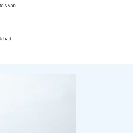
to's van
ik had