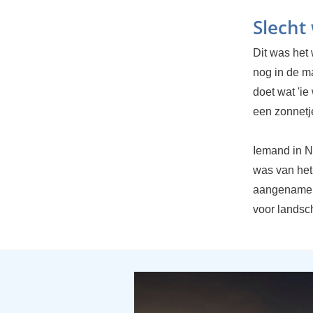
Slecht
Dit was het 
nog in de ma
doet wat 'i
een zonnetj
Iemand in N
was van het 
aangename t
voor landsc