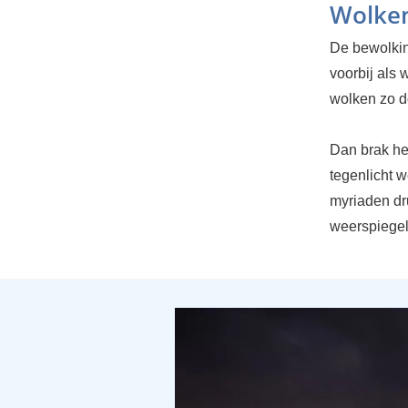
Wolken
De bewolkin
voorbij als
wolken zo d
Dan brak he
tegenlicht w
myriaden dr
weerspiegel