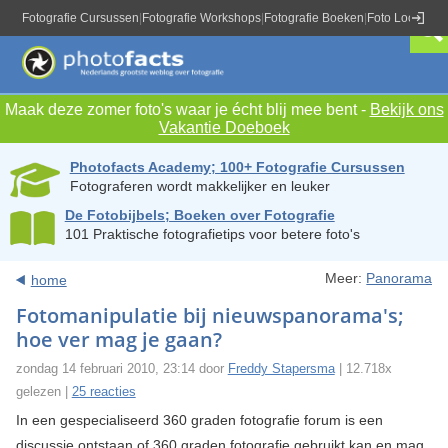
Fotografie Cursussen
|
Fotografie Workshops
|
Fotografie Boeken
|
Foto Locaties
|
Maak deze zomer foto's waar je écht blij mee bent -
Bekijk ons
Vakantie Doeboek
Photofacts Academy; 100+ Fotografie Cursussen
Fotograferen wordt makkelijker en leuker
De Fotobijbels; Boeken over Fotografie
101 Praktische fotografietips voor betere foto's
Meer:
Panorama
home
Fotomanipulatie bij nieuwspanorama's;
hoe ver mag je gaan?
zondag 14 februari 2010, 23:14 door
Freddy Stapersma
| 12.718x
gelezen |
25 reacties
In een gespecialiseerd 360 graden fotografie forum is een
discussie ontstaan of 360 graden fotografie gebruikt kan en mag