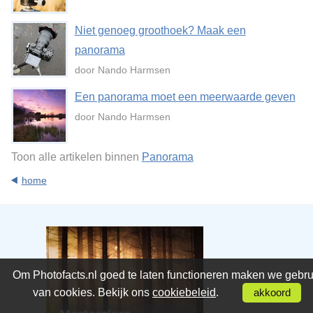
Niet genoeg groothoek? Maak een
panorama
door Nando Harmsen
Een panorama moet een meerwaarde geven
door Nando Harmsen
Toon alle artikelen binnen
Panorama
home
Om Photofacts.nl goed te laten functioneren maken we gebru
van cookies. Bekijk ons
cookiebeleid
.
akkoord