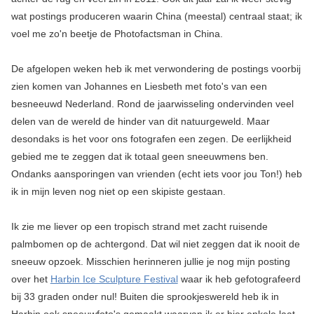
wat postings produceren waarin China (meestal) centraal staat; ik
voel me zo'n beetje de Photofactsman in China.
De afgelopen weken heb ik met verwondering de postings voorbij
zien komen van Johannes en Liesbeth met foto's van een
besneeuwd Nederland. Rond de jaarwisseling ondervinden veel
delen van de wereld de hinder van dit natuurgeweld. Maar
desondaks is het voor ons fotografen een zegen. De eerlijkheid
gebied me te zeggen dat ik totaal geen sneeuwmens ben.
Ondanks aansporingen van vrienden (echt iets voor jou Ton!) heb
ik in mijn leven nog niet op een skipiste gestaan.
Ik zie me liever op een tropisch strand met zacht ruisende
palmbomen op de achtergond. Dat wil niet zeggen dat ik nooit de
sneeuw opzoek. Misschien herinneren jullie je nog mijn posting
over het
Harbin Ice Sculpture Festival
waar ik heb gefotografeerd
bij 33 graden onder nul! Buiten die sprookjeswereld heb ik in