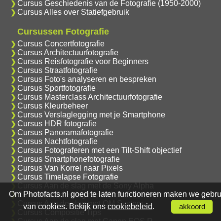
Cursus Geschiedenis van de Fotografie (1950-2000)
Cursus Alles over Statiefgebruik
Cursussen Fotografie
Cursus Concertfotografie
Cursus Architectuurfotografie
Cursus Reisfotografie voor Beginners
Cursus Straatfotografie
Cursus Foto's analyseren en bespreken
Cursus Sportfotografie
Cursus Masterclass Architectuurfotografie
Cursus Kleurbeheer
Cursus Verslaglegging met je Smartphone
Cursus HDR fotografie
Cursus Panoramafotografie
Cursus Nachtfotografie
Cursus Fotograferen met een Tilt-Shift objectief
Cursus Smartphonefotografie
Cursus Van Korrel naar Pixels
Cursus Timelapse Fotografie
Cursus Aan de slag met de Sony Alpha
Om Photofacts.nl goed te laten functioneren maken we gebru
Cursus Aan de slag met Nikon Z
Cursus Aan de slag met OM System
van cookies. Bekijk ons
cookiebeleid
.
akkoord
Cursus Compositie Tips