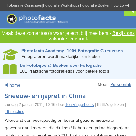
Fotografie Cursussen
|
Fotografie Workshops
|
Fotografie Boeken
|
Foto Locaties
|
Maak deze zomer foto's waar je écht blij mee bent -
Bekijk ons
Vakantie Doeboek
Photofacts Academy; 100+ Fotografie Cursussen
Fotograferen wordt makkelijker en leuker
De Fotobijbels; Boeken over Fotografie
101 Praktische fotografietips voor betere foto's
Meer:
Persoonlijk
home
Sneeuw- en ijspret in China
zondag 2 januari 2011, 10:16 door
Ton Vingerhoets
| 8.887x gelezen |
18 reacties
Allereerst een voorspoedig en bovenal gezond nieuwjaar
gewenst aan iedereen die dit leest! Ik heb een prima bloggerjaar
achter de rug en veel zin in 2011. Ook dit jaar zal ik weer stevig