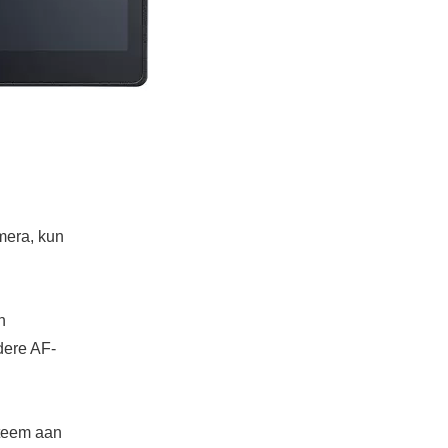
amera, kun
n
dere AF-
steem aan