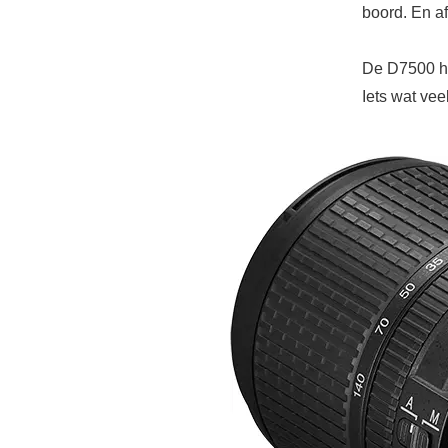
boord. En a
De D7500 he
Iets wat vee