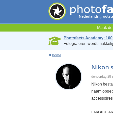
Maak dez
Photofacts Academy; 100
Fotograferen wordt makkelij
home
Nikon s
donderdag 28 
Nikon besta
naam opgebo
accessoires.
Laat ik alle