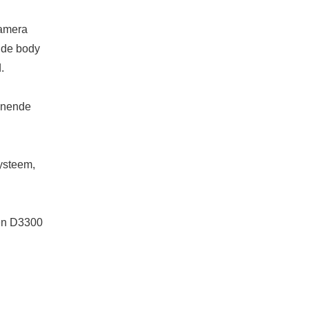
camera
, de body
.
innende
systeem,
een D3300