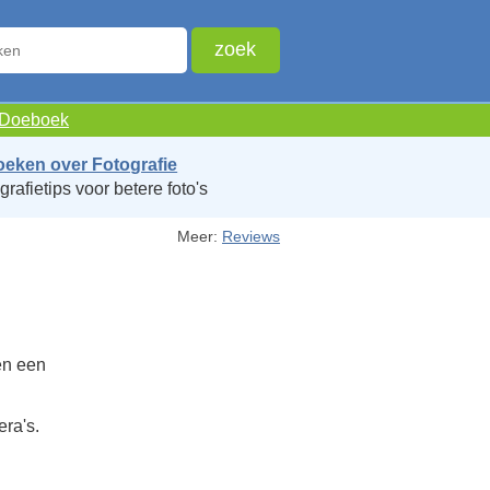
e Doeboek
oeken over Fotografie
grafietips voor betere foto's
Meer:
Reviews
en een
era's.