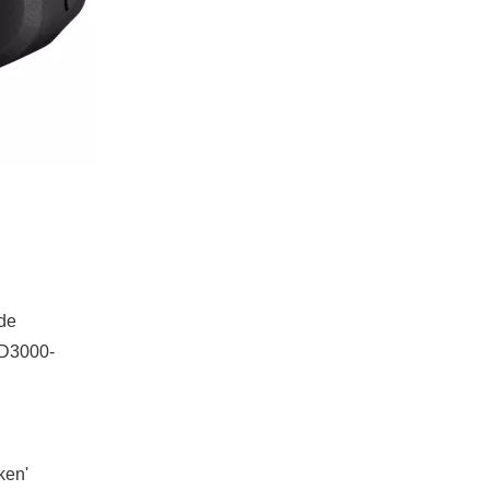
 de
 D3000-
ken'