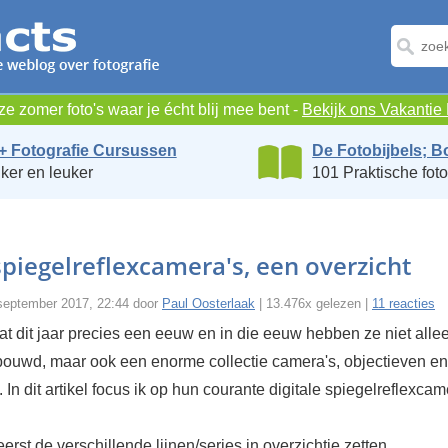
e zomer foto's waar je écht blij mee bent -
Bekijk ons Vakanti
+ Fotografie Cursussen
De Fotobijbels; B
ker en leuker
101 Praktische foto
piegelreflexcamera's, een overzicht
september 2017, 22:44 door
Paul Oosterlaak
| 13.476x gelezen |
11 reacties
at dit jaar precies een eeuw en in die eeuw hebben ze niet alle
uwd, maar ook een enorme collectie camera's, objectieven en
 In dit artikel focus ik op hun courante digitale spiegelreflexcam
reerst de verschillende lijnen/series in overzichtje zetten.