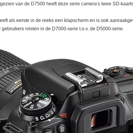
fgezien van de D7500 heeft deze serie camera's twee SD-kaarts
eft als eerste in de reeks een klapscherm en is ook aanraakge
l gebruikers misten in de D7000-serie t.o.v. de D5000-serie.