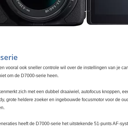
serie
en vooral ook sneller controle wil over de instellingen van je c
 niet om de D7000-serie heen.
kenmerkt zich met een dubbel draaiwiel, autofocus knoppen, ee
dy, grote heldere zoeker en ingebouwde focusmotor voor de ou
en.
eneraties heeft de D7000-serie het uitstekende 51-punts AF-sy