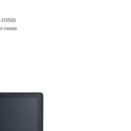
on D5500
en mooie