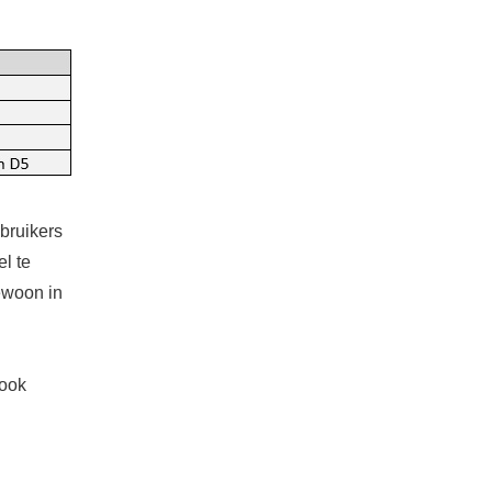
bruikers
l te
gewoon in
 ook