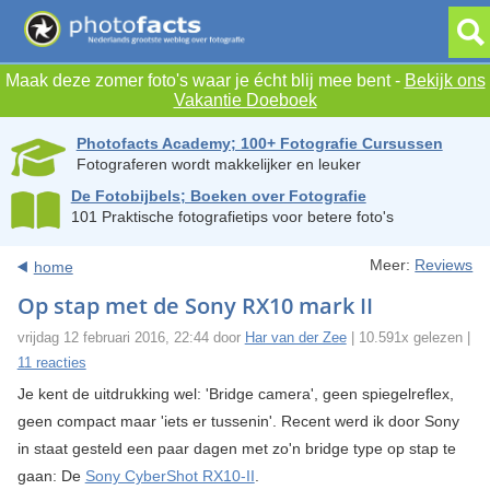
Maak deze zomer foto's waar je écht blij mee bent -
Bekijk ons
Vakantie Doeboek
Photofacts Academy; 100+ Fotografie Cursussen
Fotograferen wordt makkelijker en leuker
De Fotobijbels; Boeken over Fotografie
101 Praktische fotografietips voor betere foto's
Meer:
Reviews
home
Op stap met de Sony RX10 mark II
vrijdag 12 februari 2016, 22:44 door
Har van der Zee
| 10.591x gelezen |
11 reacties
Je kent de uitdrukking wel: 'Bridge camera', geen spiegelreflex,
geen compact maar 'iets er tussenin'. Recent werd ik door Sony
in staat gesteld een paar dagen met zo'n bridge type op stap te
gaan: De
Sony CyberShot RX10-II
.