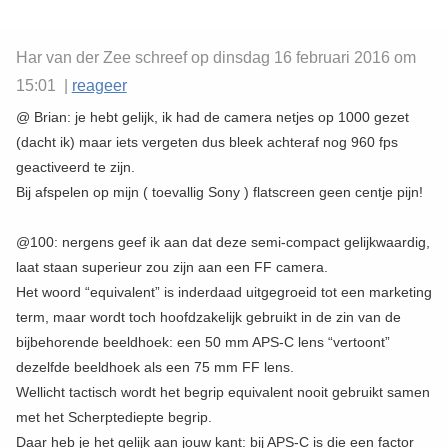
Har van der Zee schreef op dinsdag 16 februari 2016 om
15:01 |
reageer
@ Brian: je hebt gelijk, ik had de camera netjes op 1000 gezet
(dacht ik) maar iets vergeten dus bleek achteraf nog 960 fps
geactiveerd te zijn.
Bij afspelen op mijn ( toevallig Sony ) flatscreen geen centje pijn!
@100: nergens geef ik aan dat deze semi-compact gelijkwaardig,
laat staan superieur zou zijn aan een FF camera.
Het woord “equivalent” is inderdaad uitgegroeid tot een marketing
term, maar wordt toch hoofdzakelijk gebruikt in de zin van de
bijbehorende beeldhoek: een 50 mm APS-C lens “vertoont”
dezelfde beeldhoek als een 75 mm FF lens.
Wellicht tactisch wordt het begrip equivalent nooit gebruikt samen
met het Scherptediepte begrip.
Daar heb je het gelijk aan jouw kant: bij APS-C is die een factor