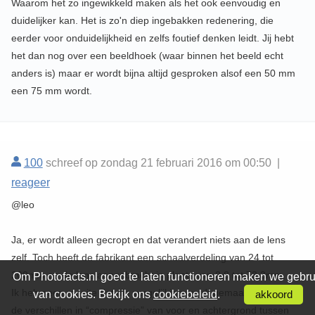
Waarom het zo ingewikkeld maken als het ook eenvoudig en
duidelijker kan. Het is zo'n diep ingebakken redenering, die
eerder voor onduidelijkheid en zelfs foutief denken leidt. Jij hebt
het dan nog over een beeldhoek (waar binnen het beeld echt
anders is) maar er wordt bijna altijd gesproken alsof een 50 mm
een 75 mm wordt.
100
schreef op zondag 21 februari 2016 om 00:50 |
reageer
@leo
Ja, er wordt alleen gecropt en dat verandert niets aan de lens
zelf. Toch heeft de fabrikant een schaalverdeling van 24 tot
200mm op de lens aangebracht in plaats van 8,8 tot 73,3mm.
Om Photofacts.nl goed te laten functioneren maken we gebru
Ik heb geen moeite dat die vergelijking wordt gemaakt ondanks
van cookies. Bekijk ons
cookiebeleid
.
akkoord
de verschillen in “compressie” van voor en achtergrond tussen