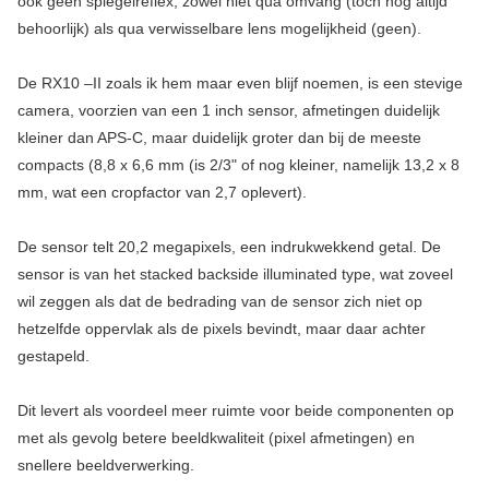
ook geen spiegelreflex, zowel niet qua omvang (toch nog altijd
behoorlijk) als qua verwisselbare lens mogelijkheid (geen).
De RX10 –II zoals ik hem maar even blijf noemen, is een stevige
camera, voorzien van een 1 inch sensor, afmetingen duidelijk
kleiner dan APS-C, maar duidelijk groter dan bij de meeste
compacts (8,8 x 6,6 mm (is 2/3" of nog kleiner, namelijk 13,2 x 8
mm, wat een cropfactor van 2,7 oplevert).
De sensor telt 20,2 megapixels, een indrukwekkend getal. De
sensor is van het stacked backside illuminated type, wat zoveel
wil zeggen als dat de bedrading van de sensor zich niet op
hetzelfde oppervlak als de pixels bevindt, maar daar achter
gestapeld.
Dit levert als voordeel meer ruimte voor beide componenten op
met als gevolg betere beeldkwaliteit (pixel afmetingen) en
snellere beeldverwerking.