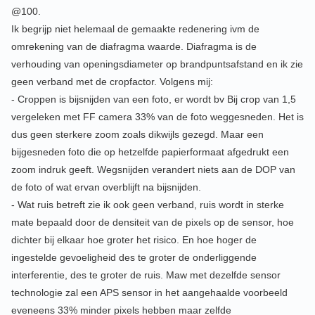
@100.
Ik begrijp niet helemaal de gemaakte redenering ivm de
omrekening van de diafragma waarde. Diafragma is de
verhouding van openingsdiameter op brandpuntsafstand en ik zie
geen verband met de cropfactor. Volgens mij:
- Croppen is bijsnijden van een foto, er wordt bv Bij crop van 1,5
vergeleken met FF camera 33% van de foto weggesneden. Het is
dus geen sterkere zoom zoals dikwijls gezegd. Maar een
bijgesneden foto die op hetzelfde papierformaat afgedrukt een
zoom indruk geeft. Wegsnijden verandert niets aan de DOP van
de foto of wat ervan overblijft na bijsnijden.
- Wat ruis betreft zie ik ook geen verband, ruis wordt in sterke
mate bepaald door de densiteit van de pixels op de sensor, hoe
dichter bij elkaar hoe groter het risico. En hoe hoger de
ingestelde gevoeligheid des te groter de onderliggende
interferentie, des te groter de ruis. Maw met dezelfde sensor
technologie zal een APS sensor in het aangehaalde voorbeeld
eveneens 33% minder pixels hebben maar zelfde