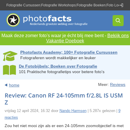
Fotografie Cursussen
|
Fotografie Workshops
|
Fotografie Boeken
|
Foto Locaties
|
Maak deze zomer foto's waar je écht blij mee bent -
Bekijk ons
Vakantie Doeboek
Photofacts Academy; 100+ Fotografie Cursussen
Fotograferen wordt makkelijker en leuker
De Fotobijbels; Boeken over Fotografie
101 Praktische fotografietips voor betere foto's
Meer:
Reviews
home
Review: Canon RF 24-105mm f/2.8L IS USM
Z
vrijdag 12 april 2024, 16:32 door
Nando Harmsen
| 5.287x gelezen |
9
reacties
Zou het niet mooi zijn als er een 24-105mm zoomobjectief is met