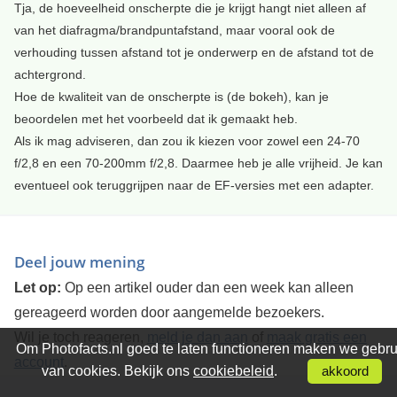
Tja, de hoeveelheid onscherpte die je krijgt hangt niet alleen af
van het diafragma/brandpuntafstand, maar vooral ook de
verhouding tussen afstand tot je onderwerp en de afstand tot de
achtergrond.
Hoe de kwaliteit van de onscherpte is (de bokeh), kan je
beoordelen met het voorbeeld dat ik gemaakt heb.
Als ik mag adviseren, dan zou ik kiezen voor zowel een 24-70
f/2,8 en een 70-200mm f/2,8. Daarmee heb je alle vrijheid. Je kan
eventueel ook teruggrijpen naar de EF-versies met een adapter.
Deel jouw mening
Let op:
Op een artikel ouder dan een week kan alleen
gereageerd worden door aangemelde bezoekers.
Wil je toch reageren,
meld je dan aan
of
maak gratis een
Om Photofacts.nl goed te laten functioneren maken we gebru
account
.
van cookies. Bekijk ons
cookiebeleid
.
akkoord