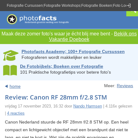
Fotografie Cursussen
|
Fotografie Workshops
|
Fotografie Boeken
|
Foto Locaties
|
Maak deze zomer foto's waar je écht blij mee bent -
Bekijk ons
Vakantie Doeboek
Photofacts Academy; 100+ Fotografie Cursussen
Fotograferen wordt makkelijker en leuker
De Fotobijbels; Boeken over Fotografie
101 Praktische fotografietips voor betere foto's
Meer:
Reviews
home
Review: Canon RF 28mm f/2.8 STM
vrijdag 17 november 2023, 16:32 door
Nando Harmsen
| 4.116x gelezen
|
4 reacties
Canon Nederland stuurde de RF 28mm f/2.8 STM op. Een heel
compact en lichtgewicht objectief met een brandpunt dat niet te
lang, en niet te kort is. Wat zijn de praktijk ervaringen en