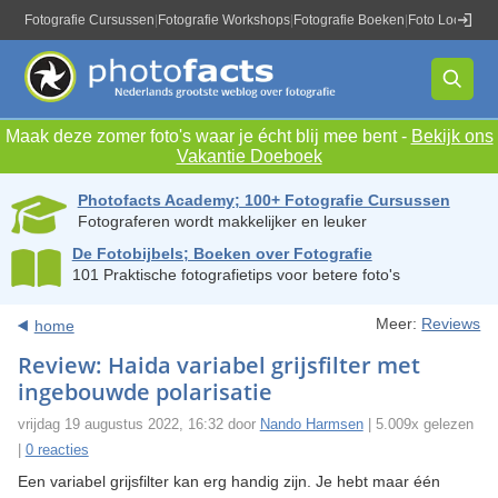
Fotografie Cursussen
|
Fotografie Workshops
|
Fotografie Boeken
|
Foto Locaties
|
Maak deze zomer foto's waar je écht blij mee bent -
Bekijk ons
Vakantie Doeboek
Photofacts Academy; 100+ Fotografie Cursussen
Fotograferen wordt makkelijker en leuker
De Fotobijbels; Boeken over Fotografie
101 Praktische fotografietips voor betere foto's
Meer:
Reviews
home
Review: Haida variabel grijsfilter met
ingebouwde polarisatie
vrijdag 19 augustus 2022, 16:32 door
Nando Harmsen
| 5.009x gelezen
|
0 reacties
Een variabel grijsfilter kan erg handig zijn. Je hebt maar één