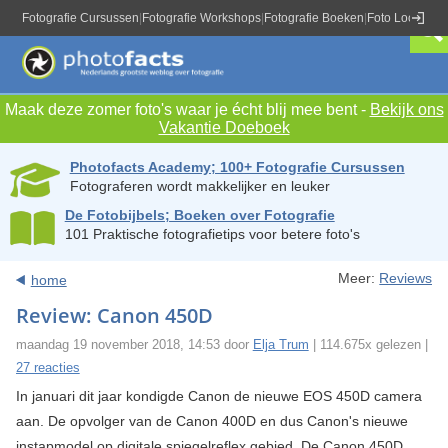
Fotografie Cursussen
|
Fotografie Workshops
|
Fotografie Boeken
|
Foto Locaties
|
Maak deze zomer foto's waar je écht blij mee bent -
Bekijk ons
Vakantie Doeboek
Photofacts Academy; 100+ Fotografie Cursussen
Fotograferen wordt makkelijker en leuker
De Fotobijbels; Boeken over Fotografie
101 Praktische fotografietips voor betere foto's
Meer:
Reviews
home
Review: Canon 450D
maandag 19 november 2018, 14:53 door
Elja Trum
| 114.675x gelezen |
27 reacties
In januari dit jaar kondigde Canon de nieuwe EOS 450D camera
aan. De opvolger van de Canon 400D en dus Canon's nieuwe
instapmodel op digitale spiegelreflex gebied. De Canon 450D