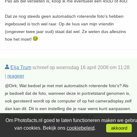
Pas als die versleten is, koop ik me eventueel een 450D of 40D.
Dat ze nog steeds geen automatisch roterende foto's hebben
ingebouwd is toch wel raar. Op de Ixus van mijn vriendin
(ongeveer twee jaar oud) staat dat wel. Ze weten dus alleszins
hoe het moet!
Elja Trum
schreef op woensdag 16 april 2008 om 11:28
|
reageer
@Dirk; Wat bedoel je met met automatisch roterende foto's? Als
je bedoelt dat de foto, wanneer deze in portretstand genomen is,
ook geroteerd wordt op de computer of op het cameradisplay zelf
dan kan dit. Dit is een instelling die je naar wens kunt aanpassen.
Dat kan overigens met de Canon 400D ook al.
Om Photofacts.nl goed te laten functioneren maken we gebru
van cookies. Bekijk ons
cookiebeleid
.
akkoord