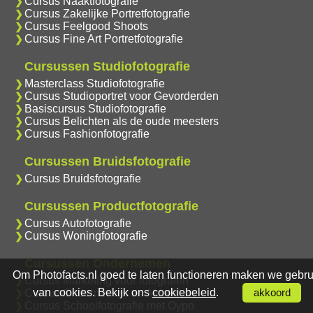
Cursus Naaktfotografie
Cursus Zakelijke Portretfotografie
Cursus Feelgood Shoots
Cursus Fine Art Portretfotografie
Cursussen Studiofotografie
Masterclass Studiofotografie
Cursus Studioportret voor Gevorderden
Basiscursus Studiofotografie
Cursus Belichten als de oude meesters
Cursus Fashionfotografie
Cursussen Bruidsfotografie
Cursus Bruidsfotografie
Cursussen Productfotografie
Cursus Autofotografie
Cursus Woningfotografie
Cursussen Ondernemen
Om Photofacts.nl goed te laten functioneren maken we gebru
Cursus Marketing voor fotografen
van cookies. Bekijk ons
cookiebeleid
.
akkoord
Cursus Ondernemen en Afdrukken
Cursus Schoolfotografie met Oypo