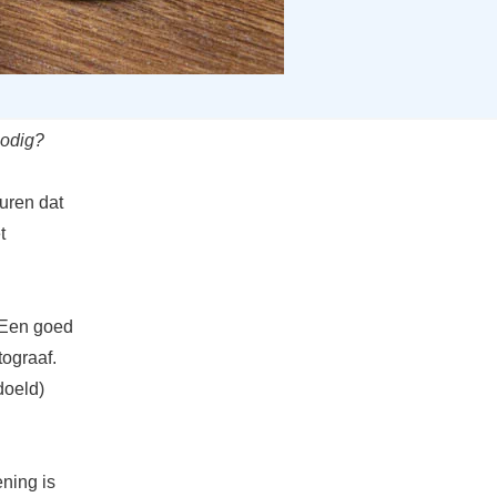
nodig?
euren dat
t
. Een goed
tograaf.
doeld)
ning is