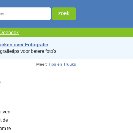
e Doeboek
oeken over Fotografie
grafietips voor betere foto's
Meer:
Tips en Truuks
g
lijven
t de
 om te