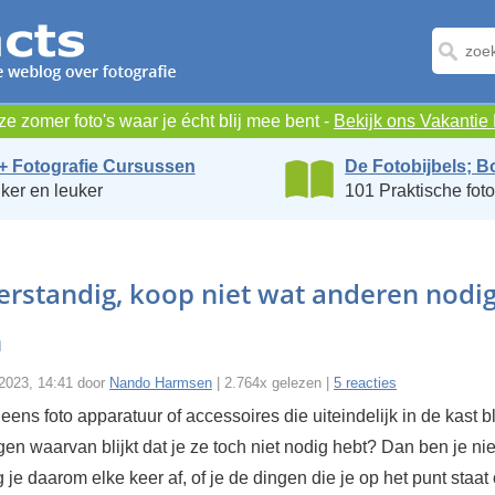
e zomer foto's waar je écht blij mee bent -
Bekijk ons Vakanti
+ Fotografie Cursussen
De Fotobijbels; B
ker en leuker
101 Praktische foto
rstandig, koop niet wat anderen nodi
n
 2023, 14:41 door
Nando Harmsen
| 2.764x gelezen |
5 reacties
 eens foto apparatuur of accessoires die uiteindelijk in de kast b
en waarvan blijkt dat je ze toch niet nodig hebt? Dan ben je nie
 je daarom elke keer af, of je de dingen die je op het punt staat