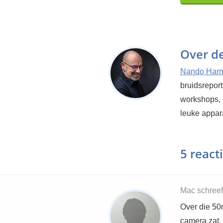
Over d
Nando Har
bruidsrepor
workshops, 
leuke appar
5 react
Mac schreef
Over die 50
camera zat. 