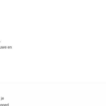
,
euwe en
 je
l goed