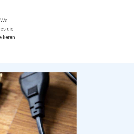
. We
res die
e keren