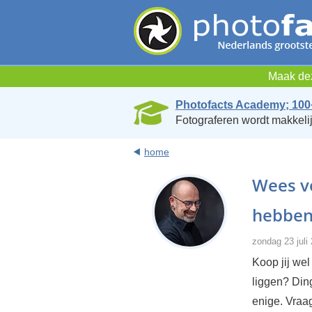
Maak dez
Photofacts Academy; 100
Fotograferen wordt makkelij
home
Wees ve
hebbe
zondag 23 juli
Koop jij wel
liggen? Ding
enige. Vraag