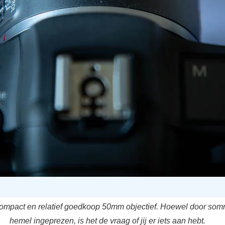
compact en relatief goedkoop 50mm objectief. Hoewel door so
hemel ingeprezen, is het de vraag of jij er iets aan hebt.