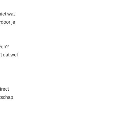
niet wat
rdoor je
zijn?
t dat wel
irect
atschap