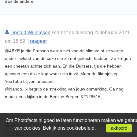
dan de andere.
Donald Willemsen
schreef op dinsdag 23 februari 2021
om 16:52 |
reageer
@4BYE ja die Fransen waren niet van de slimste of ze waren
onder invloed van de coke die ze net gekocht hadden. Ze kregen
een cheetah achter zich aan. En die Duitsers, tja die hebben
gewoon een dikke kop waar niks in zit. Maar de filmpjes op
YouTube blijven amusant.
@Nando, ik begrijp de strekking van jouw opmerking. Ga nog
maar eens kijken in de Beekse Bergen &#128516;
Om Photofacts.nl goed te laten functioneren maken we gebru
Nando
schreef op woensdag 24 februari 2021 om 11:16
van cookies. Bekijk ons
cookiebeleid
.
akkoord
|
reageer