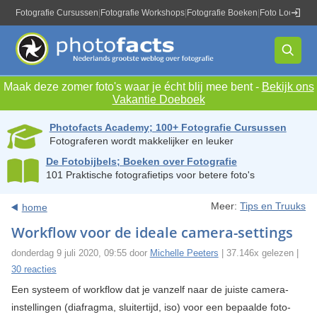
Fotografie Cursussen
|
Fotografie Workshops
|
Fotografie Boeken
|
Foto Locaties
|
Maak deze zomer foto's waar je écht blij mee bent -
Bekijk ons
Vakantie Doeboek
Photofacts Academy; 100+ Fotografie Cursussen
Fotograferen wordt makkelijker en leuker
De Fotobijbels; Boeken over Fotografie
101 Praktische fotografietips voor betere foto's
Meer:
Tips en Truuks
home
Workflow voor de ideale camera-settings
donderdag 9 juli 2020, 09:55 door
Michelle Peeters
| 37.146x gelezen |
30 reacties
Een systeem of workflow dat je vanzelf naar de juiste camera-
instellingen (diafragma, sluitertijd, iso) voor een bepaalde foto-