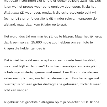
Met deze instellingen ziet je foto er echter volledig zwart uit. Dus
laten we het proces weer eens opnieuw doorlopen. Ik sla het
diafragma (2)
weer over, omdat ik die scherptediepte echt wil
(echter bij sterrenfotografie is dit minder relevant vanwege de
afstand, maar daar kom ik later op terug).
Het wordt dus tijd om mijn
iso (5)
op te blazen. Maar het lijkt erop
dat ik een iso van 25.600 nodig zou hebben om een ​​foto te
krijgen die helder genoeg is.
Dat is niet bepaald een recept voor een goede beeldkwaliteit,
maar wat blijft er dan over? Er is hier nauwelijks omgevingslicht,
ik heb mijn sluitertijd gemaximaliseerd. Een flits zou de sterren
zeker niet oplichten, omdat het sterren zijn... Dus het enige wat
overblijft is om een ​​groter diafragma te gebruiken, zodat ik meer
licht kan vangen.
Ik gebruik het grootste diafragma op mijn objectief: f/2.8. Ik doe