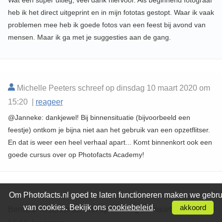
heb ik het direct uitgeprint en in mijn fototas gestopt. Waar ik vaak
problemen mee heb ik goede fotos van een feest bij avond van
mensen. Maar ik ga met je suggesties aan de gang.
Michelle Peeters schreef op dinsdag 10 maart 2020 om
15:20 |
reageer
@Janneke: dankjewel! Bij binnensituatie (bijvoorbeeld een
feestje) ontkom je bijna niet aan het gebruik van een opzetflitser.
En dat is weer een heel verhaal apart... Komt binnenkort ook een
goede cursus over op Photofacts Academy!
Om Photofacts.nl goed te laten functioneren maken we gebru
van cookies. Bekijk ons
cookiebeleid
.
akkoord
Bernard Veerman schreef op dinsdag 10 maart 2020 om