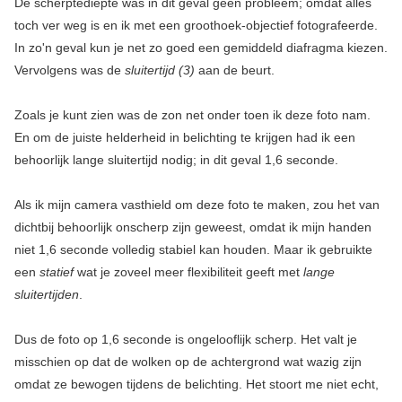
De scherptediepte was in dit geval geen probleem; omdat alles
toch ver weg is en ik met een groothoek-objectief fotografeerde.
In zo'n geval kun je net zo goed een gemiddeld diafragma kiezen.
Vervolgens was de
sluitertijd (3)
aan de beurt.
Zoals je kunt zien was de zon net onder toen ik deze foto nam.
En om de juiste helderheid in belichting te krijgen had ik een
behoorlijk lange sluitertijd nodig; in dit geval 1,6 seconde.
Als ik mijn camera vasthield om deze foto te maken, zou het van
dichtbij behoorlijk onscherp zijn geweest, omdat ik mijn handen
niet 1,6 seconde volledig stabiel kan houden. Maar ik gebruikte
een
statief
wat je zoveel meer flexibiliteit geeft met
lange
sluitertijden
.
Dus de foto op 1,6 seconde is ongelooflijk scherp. Het valt je
misschien op dat de wolken op de achtergrond wat wazig zijn
omdat ze bewogen tijdens de belichting. Het stoort me niet echt,