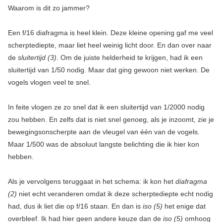
Waarom is dit zo jammer?
Een f/16 diafragma is heel klein. Deze kleine opening gaf me veel
scherptediepte, maar liet heel weinig licht door. En dan over naar
de
sluitertijd (3)
. Om de juiste helderheid te krijgen, had ik een
sluitertijd van 1/50 nodig. Maar dat ging gewoon niet werken. De
vogels vlogen veel te snel.
In feite vlogen ze zo snel dat ik een sluitertijd van 1/2000 nodig
zou hebben. En zelfs dat is niet snel genoeg, als je inzoomt, zie je
bewegingsonscherpte aan de vleugel van één van de vogels.
Maar 1/500 was de absoluut langste belichting die ik hier kon
hebben.
Als je vervolgens teruggaat in het schema: ik kon het
diafragma
(2)
niet echt veranderen omdat ik deze scherptediepte echt nodig
had, dus ik liet die op f/16 staan. En dan is
iso (5)
het enige dat
overbleef. Ik had hier geen andere keuze dan de
iso (5)
omhoog