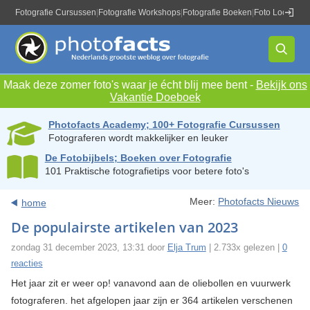
Fotografie Cursussen
|
Fotografie Workshops
|
Fotografie Boeken
|
Foto Locaties
|
Maak deze zomer foto's waar je écht blij mee bent -
Bekijk ons
Vakantie Doeboek
Photofacts Academy; 100+ Fotografie Cursussen
Fotograferen wordt makkelijker en leuker
De Fotobijbels; Boeken over Fotografie
101 Praktische fotografietips voor betere foto's
Meer:
Photofacts Nieuws
home
De populairste artikelen van 2023
zondag 31 december 2023, 13:31 door
Elja Trum
| 2.733x gelezen |
0
reacties
Het jaar zit er weer op! vanavond aan de oliebollen en vuurwerk
fotograferen. het afgelopen jaar zijn er 364 artikelen verschenen