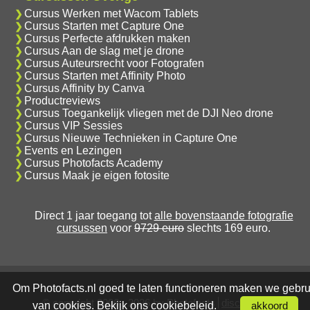
Cursus Werken met Wacom Tablets
Cursus Starten met Capture One
Cursus Perfecte afdrukken maken
Cursus Aan de slag met je drone
Cursus Auteursrecht voor Fotografen
Cursus Starten met Affinity Photo
Cursus Affinity by Canva
Productreviews
Cursus Toegankelijk vliegen met de DJI Neo drone
Cursus VIP Sessies
Cursus Nieuwe Technieken in Capture One
Events en Lezingen
Cursus Photofacts Academy
Cursus Maak je eigen fotosite
Direct 1 jaar toegang tot
alle bovenstaande fotografie
cursussen
voor
9729 euro
slechts 169 euro.
Om Photofacts.nl goed te laten functioneren maken we gebru
© copyright 2006 - 2026 by Photofacts
disclaimer
van cookies. Bekijk ons
cookiebeleid
.
akkoord