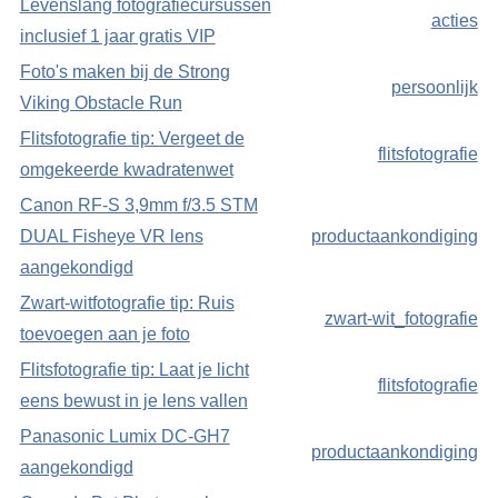
Levenslang fotografiecursussen
acties
inclusief 1 jaar gratis VIP
Foto's maken bij de Strong
persoonlijk
Viking Obstacle Run
Flitsfotografie tip: Vergeet de
flitsfotografie
omgekeerde kwadratenwet
Canon RF-S 3,9mm f/3.5 STM
DUAL Fisheye VR lens
productaankondiging
aangekondigd
Zwart-witfotografie tip: Ruis
zwart-wit_fotografie
toevoegen aan je foto
Flitsfotografie tip: Laat je licht
flitsfotografie
eens bewust in je lens vallen
Panasonic Lumix DC-GH7
productaankondiging
aangekondigd