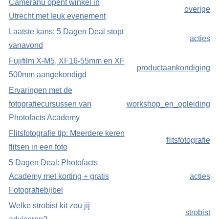
Cameranu opent winkel in
overige
Utrecht met leuk evenement
Laatste kans: 5 Dagen Deal stopt
acties
vanavond
Fujifilm X-M5, XF16-55mm en XF
productaankondiging
500mm aangekondigd
Ervaringen met de
fotografiecursussen van
workshop_en_opleiding
Photofacts Academy
Flitsfotografie tip: Meerdere keren
flitsfotografie
flitsen in een foto
5 Dagen Deal: Photofacts
Academy met korting + gratis
acties
Fotografiebijbel
Welke strobist kit zou jij
strobist