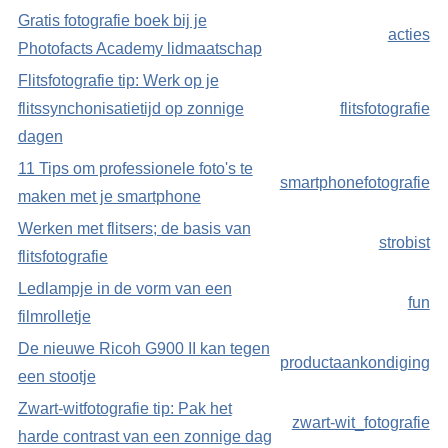
Gratis fotografie boek bij je
acties
Photofacts Academy lidmaatschap
Flitsfotografie tip: Werk op je
flitssynchonisatietijd op zonnige
flitsfotografie
dagen
11 Tips om professionele foto's te
smartphonefotografie
maken met je smartphone
Werken met flitsers; de basis van
strobist
flitsfotografie
Ledlampje in de vorm van een
fun
filmrolletje
De nieuwe Ricoh G900 II kan tegen
productaankondiging
een stootje
Zwart-witfotografie tip: Pak het
zwart-wit_fotografie
harde contrast van een zonnige dag