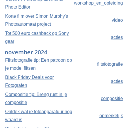
workshop_en_opleiding
Photo Editor
Korte film over Simon Murphy's
video
Photoautomaat project
Tot 500 euro cashback op Sony
acties
gear
november 2024
Flitsfotografie tip: Een patroon op
flitsfotografie
je model flitsen
Black Friday Deals voor
acties
Fotografen
Compositie tip: Breng rust in je
compositie
compositie
Ontdek wat je fotoapparatuur nog
opmerkelijk
waard is