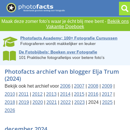
Maak deze zomer foto's waar je écht blij mee bent -
Bekijk ons
Vakantie Doeboek
Photofacts Academy; 100+ Fotografie Cursussen
Fotograferen wordt makkelijker en leuker
De Fotobijbels; Boeken over Fotografie
101 Praktische fotografietips voor betere foto's
Photofacts archief van blogger Elja Trum
(2024)
Bekijk ook het archief voor
2006
|
2007
|
2008
|
2009
|
2010
|
2011
|
2012
|
2013
|
2014
|
2015
|
2016
|
2017
|
2018
|
2019
|
2020
|
2021
|
2022
|
2023
| 2024 |
2025
|
2026
december 2024