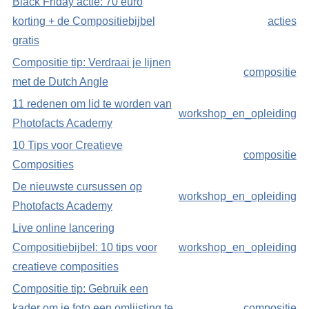
Black Friday actie: 70 euro
korting + de Compositiebijbel
acties
gratis
Compositie tip: Verdraai je lijnen
compositie
met de Dutch Angle
11 redenen om lid te worden van
workshop_en_opleiding
Photofacts Academy
10 Tips voor Creatieve
compositie
Composities
De nieuwste cursussen op
workshop_en_opleiding
Photofacts Academy
Live online lancering
Compositiebijbel: 10 tips voor
workshop_en_opleiding
creatieve composities
Compositie tip: Gebruik een
kader om je foto een omlijsting te
compositie