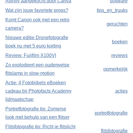
Affinity aangekocht door Canva
software
Wat zijn jouw favoriete props?
tips_en_truuks
Komt Canon ook met een retro
geruchten
camera?
Nieuwe editie Dronefotografie
boeken
boek nu met 5 euro korting
Review: Fujifilm X100VI
reviews
Zo explodeert een ouderwetse
opmerkelijk
flitslamp in slow-motion
Actie: 4 Fotobijbels eBoeken
cadeau bij Photofacts Academy
acties
lidmaatschap
Portretfotografie tip: Zomerse
portretfotografie
look met behulp van een flitser
Flitsfotografie tip: Richt je flitslicht
flitsfotografie