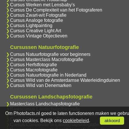
Cursus Werken met Lensbaby's
Cursus De Complexiteit van het Fotograferen
Cursus Zwart-wit Fotografie
Cursus Analoge fotografie
Cursus Lightpainting
Cursus Creative Light Art
Cursus Vintage Objectieven
Cursussen Natuurfotografie
Cursus Natuurfotografie voor beginners
Cursus Masterclass Macrofotografie
Cursus Herfstfotografie
Cursus Macrofotografie
Cursus Natuurfotografie in Nederland
Cursus Wild van de Amsterdamse Waterleidingduinen
Cursus Wild van Denemarken
Cursussen Landschapsfotografie
Masterclass Landschapsfotografie
Basiscursus Landschapsfotografie
Om Photofacts.nl goed te laten functioneren maken we gebru
Cursus Fotograferen met lange sluitertijden
Cursus Sterrensporen Fotograferen
van cookies. Bekijk ons
cookiebeleid
.
akkoord
Cursus Compositie in Landschapsfotografie