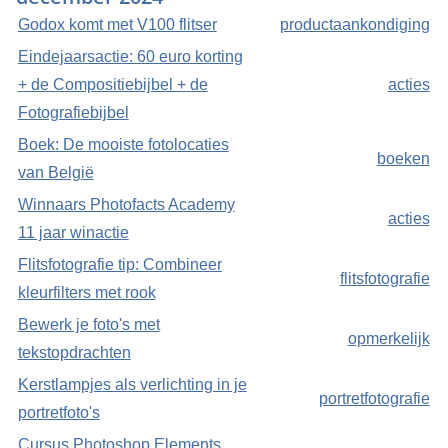
Godox komt met V100 flitser
productaankondiging
Eindejaarsactie: 60 euro korting
+ de Compositiebijbel + de
acties
Fotografiebijbel
Boek: De mooiste fotolocaties
boeken
van België
Winnaars Photofacts Academy
acties
11 jaar winactie
Flitsfotografie tip: Combineer
flitsfotografie
kleurfilters met rook
Bewerk je foto's met
opmerkelijk
tekstopdrachten
Kerstlampjes als verlichting in je
portretfotografie
portretfoto's
Cursus Photoshop Elements