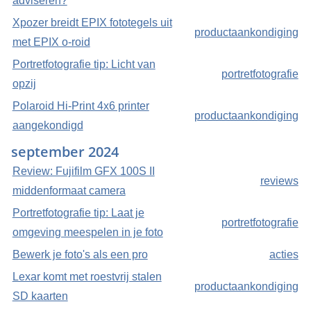
adviseren?
Xpozer breidt EPIX fototegels uit
productaankondiging
met EPIX o-roid
Portretfotografie tip: Licht van
portretfotografie
opzij
Polaroid Hi-Print 4x6 printer
productaankondiging
aangekondigd
september 2024
Review: Fujifilm GFX 100S II
reviews
middenformaat camera
Portretfotografie tip: Laat je
portretfotografie
omgeving meespelen in je foto
Bewerk je foto's als een pro
acties
Lexar komt met roestvrij stalen
productaankondiging
SD kaarten